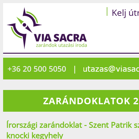
Kelj út
+36 20 500 5050
|
ZARÁNDOKLATOK 2
Írországi zarándoklat - Szent Patrik s
knocki kegyhely