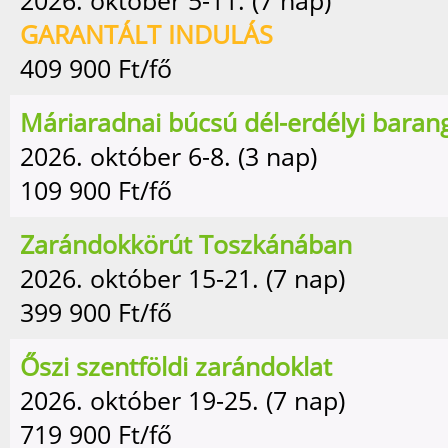
2026. október 5-11. (7 nap)
GARANTÁLT INDULÁS
409 900
Ft/fő
Máriaradnai búcsú dél-erdélyi baran
2026. október 6-8. (3 nap)
109 900
Ft/fő
Zarándokkörút Toszkánában
2026. október 15-21. (7 nap)
399 900
Ft/fő
Őszi szentföldi zarándoklat
2026. október 19-25. (7 nap)
719 900
Ft/fő