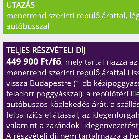
UTAZÁS
menetrend szerinti repülőjárattal, lé
autóbusszal
TELJES RÉSZVÉTELI DÍJ
449 900
Ft/fő
, mely tartalmazza az
menetrend szerinti repülőjárattal Li
vissza Budapestre (1 db kézipoggyás
feladott poggyásszal), a repülőtéri ill
autóbuszos közlekedés árát, a szállá
félpanziós ellátással, az idegenforgal
valamint a zarándok- idegenvezetést
A részvételi díj
nem
tartalmazza a be