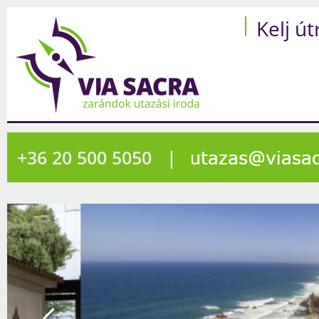
Kelj út
+36 20 500 5050
|
44