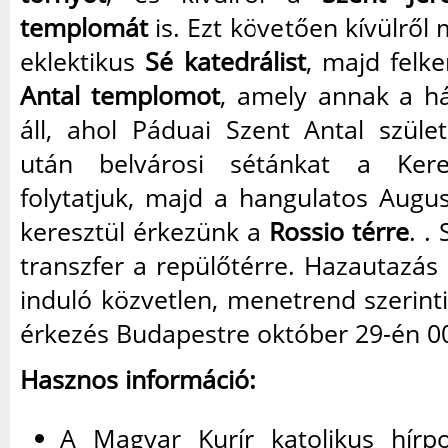
templomát
is. Ezt követően kívülről 
eklektikus
Sé katedrálist
, majd felk
Antal templomot
, amely annak a h
áll, ahol Páduai Szent Antal szüle
után belvárosi sétánkat a Ker
folytatjuk, majd a hangulatos Augu
keresztül érkezünk a
Rossio térre
. .
transzfer a repülőtérre. Hazautazás
induló közvetlen, menetrend szerinti 
érkezés Budapestre október 29-én 00
Hasznos információ:
A Magyar Kurír katolikus hírp