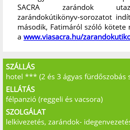
SACRA zarándok utaz
zarándokútikönyv-sorozatot indí
második, Fatimáról szóló kötete
a
www.viasacra.hu/zarandokutik
SZÁLLÁS
hotel *** (2 és 3 ágyas fürdőszobás 
ELLÁTÁS
félpanzió (reggeli és vacsora)
SZOLGÁLAT
lelkivezetés, zarándok- idegenvezeté