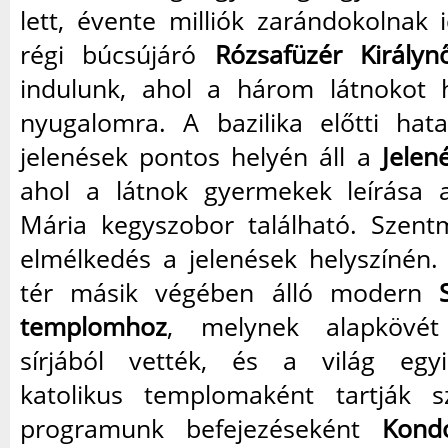
lett, évente milliók zarándokolnak 
régi búcsújáró
Rózsafüzér Királynő
indulunk, ahol a három látnokot 
nyugalomra. A bazilika előtti hat
jelenések pontos helyén áll a
Jelen
ahol a látnok gyermekek leírása a
Mária kegyszobor található. Szent
elmélkedés a jelenések helyszínén.
tér másik végében álló modern
templomhoz
, melynek alapkövét
sírjából vették, és a világ egy
katolikus templomaként tartják 
programunk befejezéseként
Kond