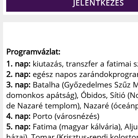
JELENTKEZÉS
Programvázlat:
1. nap:
kiutazás, transzfer a fatimai 
2. nap:
egész napos zarándokprogr
3. nap:
Batalha (Győzedelmes Szűz M
domonkos apátság), Óbidos, Sítió (
de Nazaré templom), Nazaré (óceánp
4. nap:
Porto (városnézés)
5. nap:
Fatima (magyar kálvária), Alju
házai), Tomar (Krisztus-rendi kolostor