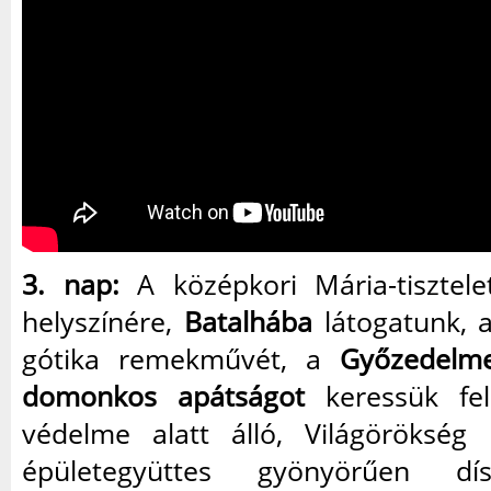
3. nap:
A középkori Mária-tisztele
helyszínére,
Batalhába
látogatunk, a
gótika remekművét, a
Győzedelm
domonkos apátságot
keressük fe
védelme alatt álló, Világörökség
épületegyüttes gyönyörűen dísz