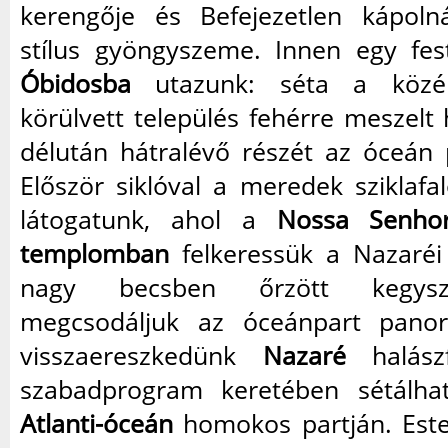
kerengője és Befejezetlen kápoln
stílus gyöngyszeme. Innen egy fest
Óbidosba
utazunk: séta a középk
körülvett település fehérre meszelt 
délután hátralévő részét az óceán p
Először siklóval a meredek sziklafa
látogatunk, ahol a
Nossa Senho
templomban
felkeressük a Nazaréi
nagy becsben őrzött kegysz
megcsodáljuk az óceánpart panor
visszaereszkedünk
Nazaré
halászf
szabadprogram keretében sétálha
Atlanti-óceán
homokos partján. Este