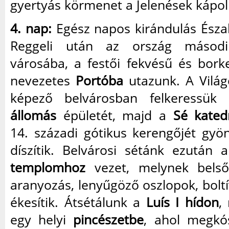
gyertyás körmenet a Jelenések kápol
4. nap:
Egész napos kirándulás Észak
Reggeli után az ország másodi
városába, a festői fekvésű és bork
nevezetes
Portóba
utazunk. A Világ
képező belvárosban felkeressü
állomás
épületét, majd a
Sé katedr
14. századi gótikus kerengőjét gy
díszítik. Belvárosi sétánk ezután
templomhoz
vezet, melynek belső
aranyozás, lenyűgöző oszlopok, bolt
ékesítik. Átsétálunk a
Luís I hídon
,
egy helyi
pincészetbe
, ahol megkós