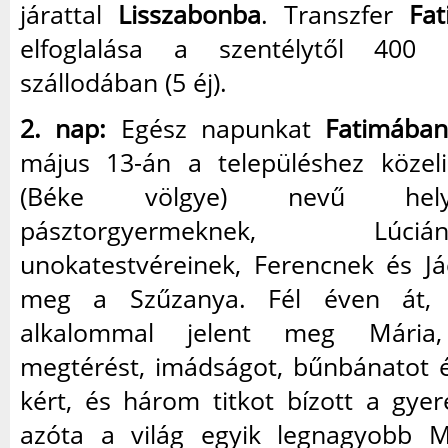
járattal
Lisszabonba
. Transzfer
Fa
elfoglalása a szentélytől 400
szállodában (5 éj).
2. nap:
Egész napunkat
Fatimába
május 13-án a településhez közel
(Béke völgye) nevű hel
pásztorgyermeknek, Lú
unokatestvéreinek, Ferencnek és Já
meg a Szűzanya. Fél éven át, 
alkalommal jelent meg Mária
megtérést, imádságot, bűnbánatot é
kért, és három titkot bízott a gye
azóta a világ egyik legnagyobb M