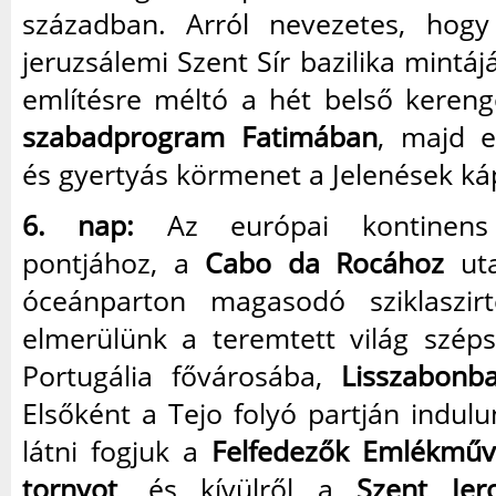
században. Arról nevezetes, hog
jeruzsálemi Szent Sír bazilika mintáj
említésre méltó a hét belső kereng
szabadprogram Fatimában
, majd e
és gyertyás körmenet a Jelenések ká
6. nap:
Az európai kontinens 
pontjához, a
Cabo da Rocához
uta
óceánparton magasodó sziklaszir
elmerülünk a teremtett világ szép
Portugália fővárosába,
Lisszabonb
Elsőként a Tejo folyó partján indulu
látni fogjuk a
Felfedezők Emlékműv
tornyot
, és kívülről a
Szent Jer