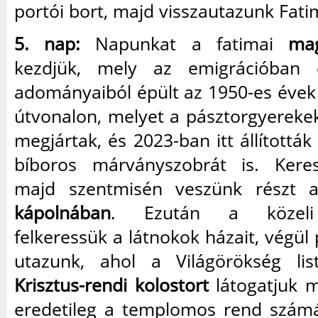
portói bort, majd visszautazunk Fat
5. nap:
Napunkat a fatimai
mag
kezdjük, mely az emigrációban
adományaiból épült az 1950-es évek
útvonalon, melyet a pásztorgyereke
megjártak, és 2023-ban itt állították
bíboros márványszobrát is. Keres
majd szentmisén veszünk részt
kápolnában
. Ezután a köze
felkeressük a látnokok házait, végül
utazunk, ahol a Világörökség lis
Krisztus-rendi kolostort
látogatjuk m
eredetileg a templomos rend számá