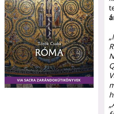
t
á
„
R
N
Q
V
m
h
„