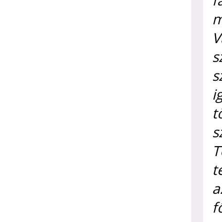
f
m
V
s
s
i
t
s
T
t
a
f