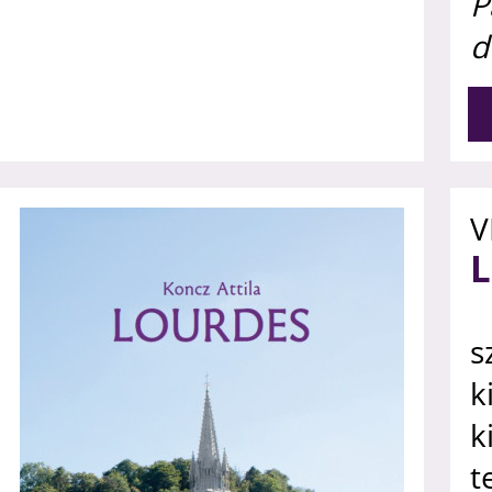
P
d
V
s
k
k
t