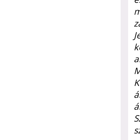
m
z
J
k
a
M
K
á
á
S
s