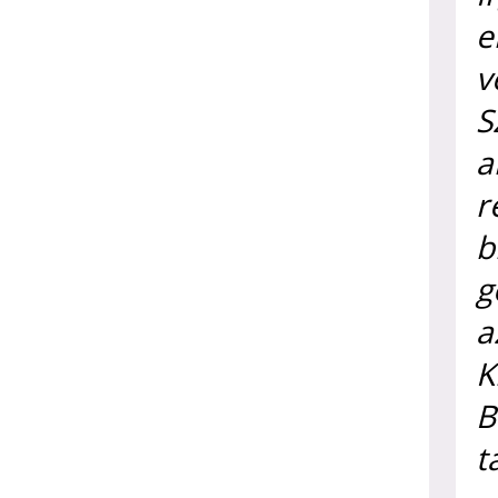
e
v
S
a
r
b
g
a
K
B
t