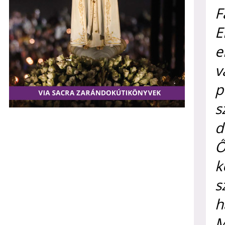
F
E
e
v
p
s
d
Ő
k
s
h
M