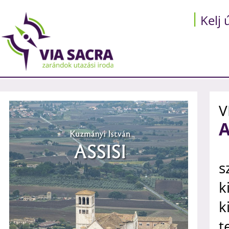
Kelj ú
V
A
s
k
k
t