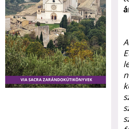
á
A
E
l
n
k
s
s
s