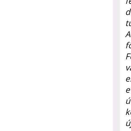
f
d
t
A
f
F
v
e
e
ú
k
ú