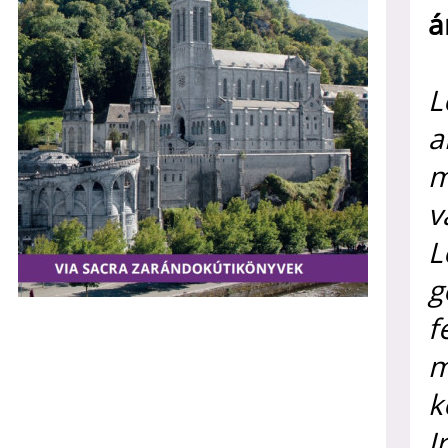
á
L
a
m
v
L
g
f
m
k
I