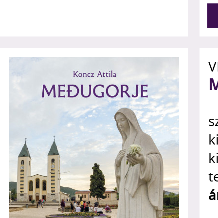
V
s
k
k
t
á