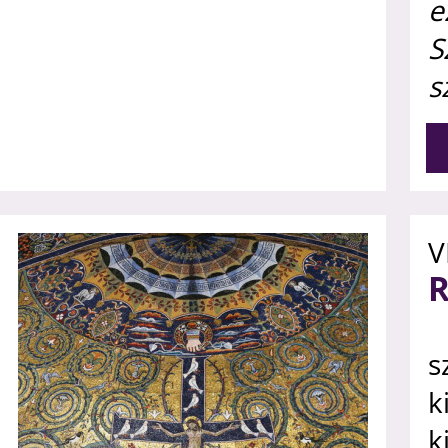
e
S
s
V
s
k
k