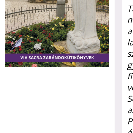
T
m
a
l
s
g
f
v
S
a
P
é