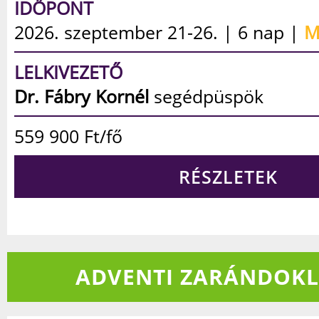
IDŐPONT
2026. október 20-24. | 5 nap
LELKIVEZETŐ
Tóth J. Miklós
atya
399 900
Ft/fő
RÉSZLETEK
ADVENTI ZARÁNDOK