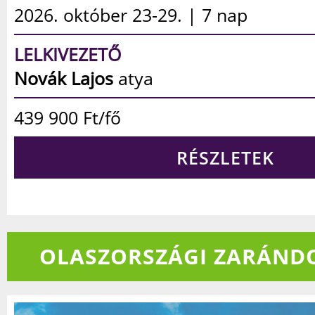
2026. október 23-28. | 6 nap
LELKIVEZETŐ
Vizi András
pálos atya
449 900
Ft/fő
RÉSZLETEK
OLASZORSZÁGI ZARÁND