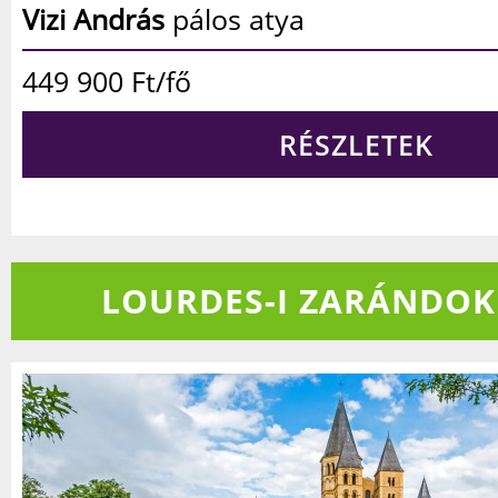
Dr. Lengyel Zsolt
atya
439 900
Ft/fő
RÉSZLETEK
LOURDES-I ZARÁNDO