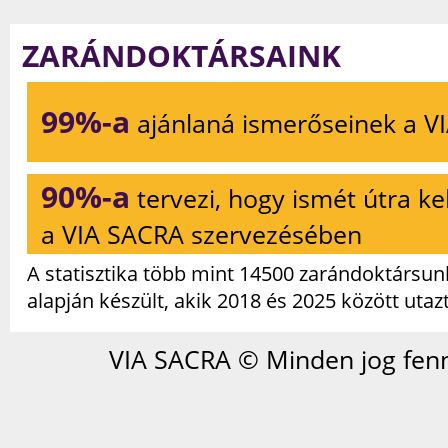
ZARÁNDOKTÁRSAINK
99%-a
ajánlaná ismerőseinek a V
90%-a
tervezi, hogy ismét útra ke
a VIA SACRA szervezésében
A statisztika több mint 14500 zarándoktársunk
alapján készült, akik 2018 és 2025 között utaz
VIA SACRA © Minden jog fenn