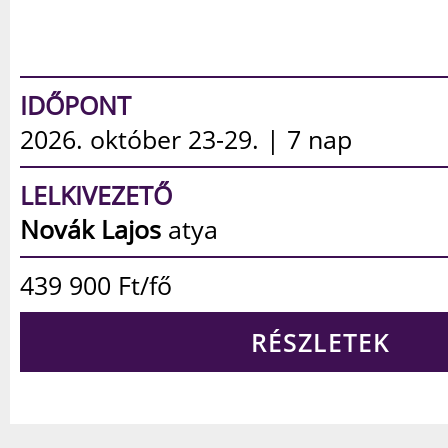
IDŐPONT
2026. december 5-9. | 5 nap
LELKIVEZETŐ
Makláry Ákos
parókus
359 900
Ft/fő
RÉSZLETEK