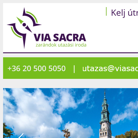
Kelj út
+36 20 500 5050
|