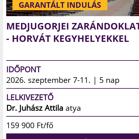
GARANTÁLT INDULÁS
MEDJUGORJEI ZARÁNDOKLA
- BOSZNIAI LÁTNIVALÓKKAL
IDŐPONT
2026. szeptember 19-23. | 5 nap
LELKIVEZETŐ
Dr. Száraz János István
atya
159 900
Ft/fő