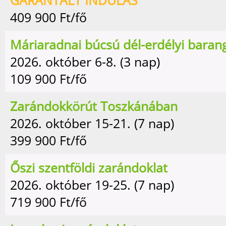
GARANTÁLT INDULÁS
409 900
Ft/fő
Máriaradnai búcsú dél-erdélyi baran
2026. október 6-8. (3 nap)
109 900
Ft/fő
Zarándokkörút Toszkánában
2026. október 15-21. (7 nap)
399 900
Ft/fő
Őszi szentföldi zarándoklat
2026. október 19-25. (7 nap)
719 900
Ft/fő