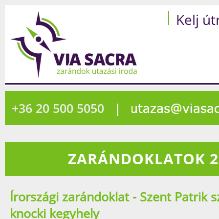
Kelj út
+36 20 500 5050
|
ZARÁNDOKLATOK 2
Írországi zarándoklat - Szent Patrik s
knocki kegyhely