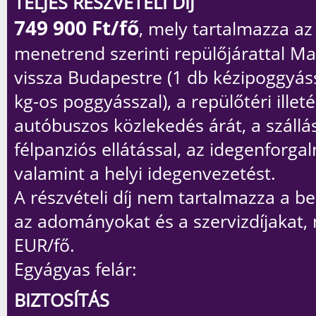
TELJES RÉSZVÉTELI DÍJ
749 900
Ft/fő
, mely tartalmazza az
menetrend szerinti repülőjárattal M
vissza Budapestre (1 db kézipoggyáss
kg-os poggyásszal), a repülőtéri illeté
autóbuszos közlekedés árát, a szállá
félpanziós ellátással, az idegenforgal
valamint a helyi idegenvezetést.
A részvételi díj
nem
tartalmazza a be
az adományokat és a szervizdíjakat,
EUR/fő.
Egyágyas felár:
BIZTOSÍTÁS