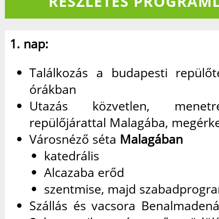
RÉSZLETES PROGRAML
1. nap:
Találkozás a budapesti repülőt
órákban
Utazás közvetlen, menetr
repülőjárattal Malagába, megérk
Városnéző séta
Malagában
katedrális
Alcazaba erőd
szentmise, majd szabadprogr
Szállás és vacsora Benalmadená