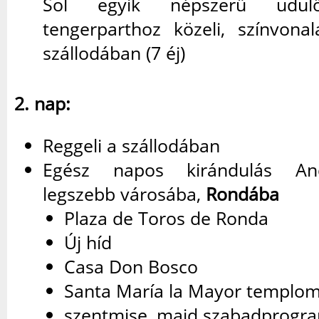
Sol egyik népszerű üdülő
tengerparthoz közeli, színvonal
szállodában (7 éj)
2. nap:
Reggeli a szállodában
Egész napos kirándulás And
legszebb városába,
Rondába
Plaza de Toros de Ronda
Új híd
Casa Don Bosco
Santa María la Mayor templo
szentmise, majd szabadprogr