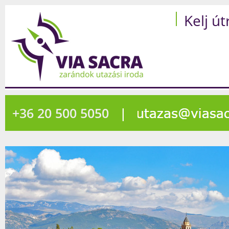
Kelj út
+36 20 500 5050
|