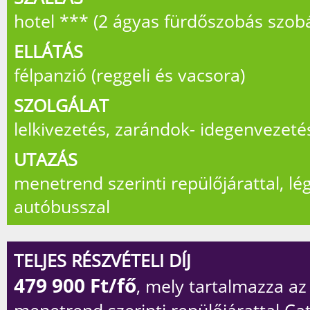
hotel *** (2 ágyas fürdőszobás szob
ELLÁTÁS
félpanzió (reggeli és vacsora)
SZOLGÁLAT
lelkivezetés, zarándok- idegenvezeté
UTAZÁS
menetrend szerinti repülőjárattal, lé
autóbusszal
TELJES RÉSZVÉTELI DÍJ
479 900
Ft/fő
, mely tartalmazza az