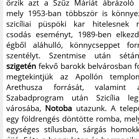
őrzik azt a Szűz Máriát ábrázoló
mely 1953-ban többször is könnye
szicíliai püspöki kar hitelesnek n
csodás eseményt, 1989-ben elkezd
égből aláhulló, könnycseppet f
szentélyt. Szentmise után sé
szigetén
fekvő barokk belvárosban fo
megtekintjük az Apollón templo
Arethusza forrását, valamint a
Szabadprogram után Szicília le
városába,
Notoba
utazunk. A telep
egy földrengés döntötte romba, mel
egységes stílusban, sárgás homokk