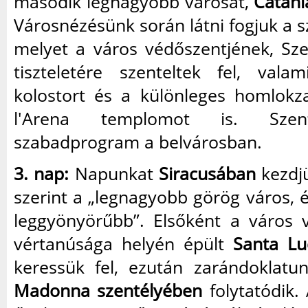
második legnagyobb városát,
Catani
Városnézésünk során látni fogjuk a 
melyet a város védőszentjének, Sz
tiszteletére szenteltek fel, val
kolostort és a különleges homlokz
l'Arena templomot is. Szen
szabadprogram a belvárosban.
3. nap:
Napunkat
Siracusában
kezdjü
szerint a „legnagyobb görög város, 
leggyönyörűbb”. Elsőként a város 
vértanúsága helyén épült
Santa Lu
keressük fel, ezután zarándoklat
Madonna szentélyében
folytatódik