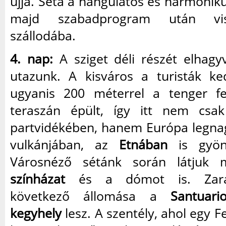
újjá. Séta a hangulatos és harmonik
majd szabadprogram után vis
szállodába.
4. nap:
A sziget déli részét elhag
utazunk. A kisváros a turisták ked
ugyanis 200 méterrel a tenger fe
teraszán épült, így itt nem csak
partvidékében, hanem Európa legn
vulkánjában, az
Etnában
is gyöny
Városnéző sétánk során látju
színházat
és a dómot is. Zarán
következő állomása a
Santuari
kegyhely
lesz. A szentély, ahol egy