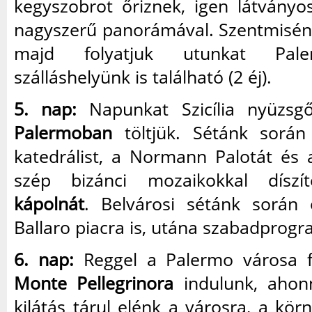
kegyszobrot őriznek, igen látványo
nagyszerű panorámával. Szentmisén 
majd folyatjuk utunkat Pale
szálláshelyünk is található (2 éj).
5. nap:
Napunkat Szicília nyüzsgő
Palermoban
töltjük. Sétánk során
katedrálist, a Normann Palotát és 
szép bizánci mozaikokkal dísz
kápolnát
. Belvárosi sétánk során 
Ballaro piacra is, utána szabadprogr
6. nap:
Reggel a Palermo városa 
Monte Pellegrinora
indulunk, ahon
kilátás tárul elénk a városra, a kö