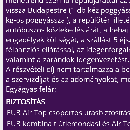
menetrend szerinti repülőjárattal Ca
vissza Budapestre (1 db kézipoggyáss
kg-os poggyásszal), a repülőtéri illeté
autóbuszos közlekedés árát, a behajt
engedélyek költségét, a szállást 5 éj
félpanziós ellátással, az idegenforgal
valamint a zarándok-idegenvezetést.
A részvételi díj
nem
tartalmazza a be
a szervizdíjat és az adományokat, me
Egyágyas felár:
BIZTOSÍTÁS
EUB Air Top csoportos utasbiztosítás
EUB kombinált útlemondási és Air T