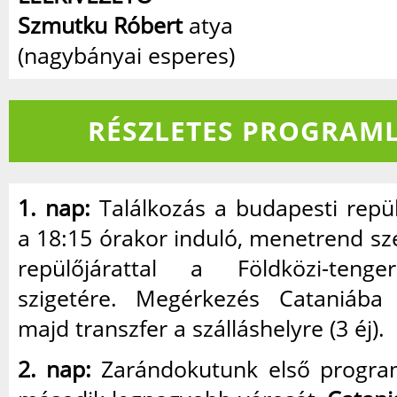
Szmutku Róbert
atya
(nagybányai esperes)
RÉSZLETES PROGRAML
1. nap:
Találkozás a budapesti repül
a 18:15 órakor induló, menetrend sze
repülőjárattal a Földközi-teng
szigetére. Megérkezés Cataniába 
majd transzfer a szálláshelyre (3 éj).
2. nap:
Zarándokutunk első programj