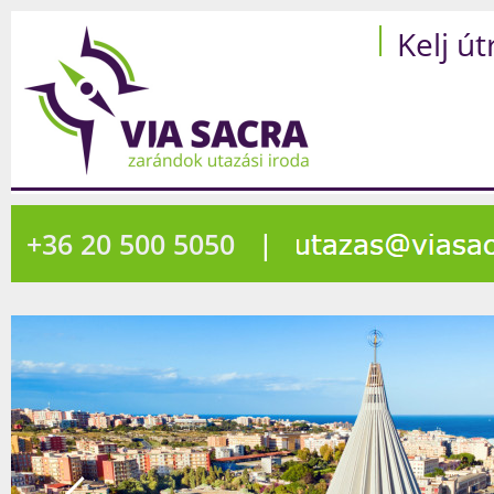
Kelj út
+36 20 500 5050
|
2742