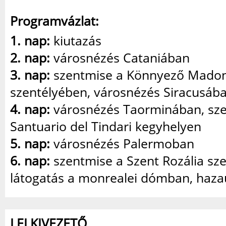
Programvázlat:
1. nap:
kiutazás
2. nap:
városnézés Cataniában
3. nap:
szentmise a Könnyező Mado
szentélyében, városnézés Siracusáb
4. nap:
városnézés Taorminában, sze
Santuario del Tindari kegyhelyen
5. nap:
városnézés Palermoban
6. nap:
szentmise a Szent Rozália sze
látogatás a monrealei dómban, haza
LELKIVEZETŐ