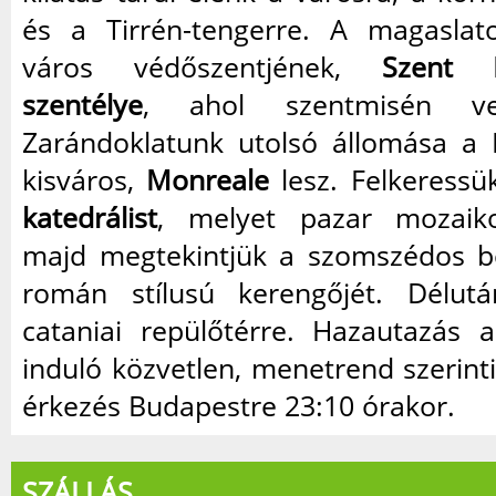
és a Tirrén-tengerre. A magaslat
város védőszentjének,
Szent 
szentélye
, ahol szentmisén ve
Zarándoklatunk utolsó állomása a P
kisváros,
Monreale
lesz. Felkeressü
katedrálist
, melyet pazar mozaiko
majd megtekintjük a szomszédos b
román stílusú kerengőjét. Délutá
cataniai repülőtérre. Hazautazás 
induló közvetlen, menetrend szerinti 
érkezés Budapestre 23:10 órakor.
SZÁLLÁS