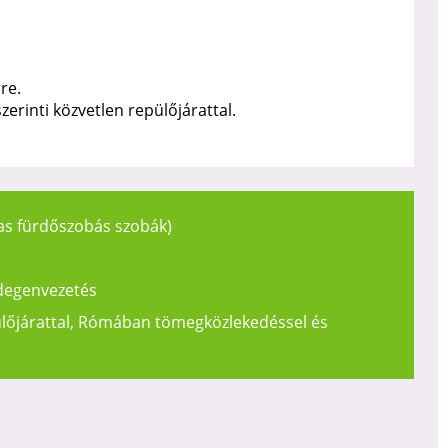
re.
erinti közvetlen repülőjárattal.
as fürdőszobás szobák)
idegenvezetés
ülőjárattal, Rómában tömegközlekedéssel és