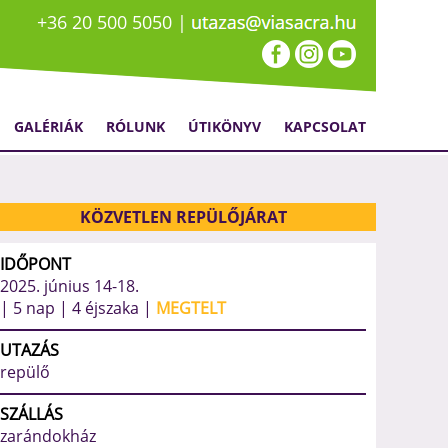
+36 20 500 5050 |
GALÉRIÁK
RÓLUNK
ÚTIKÖNYV
KAPCSOLAT
668
KÖZVETLEN REPÜLŐJÁRAT
IDŐPONT
2025. június 14-18.
| 5 nap | 4 éjszaka |
MEGTELT
UTAZÁS
repülő
SZÁLLÁS
zarándokház