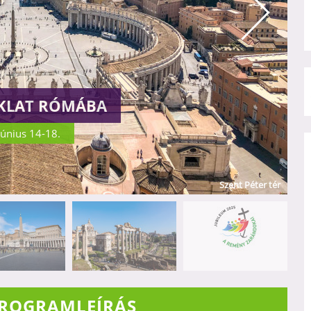
KLAT RÓMÁBA
június 14-18.
Szent Péter bazilika (Róma)
PROGRAMLEÍRÁS