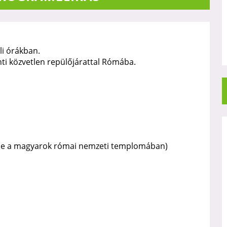
li órákban.
ti közvetlen repülőjárattal Rómába.
se a magyarok római nemzeti templomában)