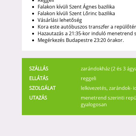
Reggeli
Falakon kívüli Szent Ágnes bazilika
Falakon kívüli Szent Lőrinc bazilika
Vásárlási lehetőség
Kora este autóbuszos transzfer a repülőtér
Hazautazás a 21:35-kor induló menetrend sz
Megérkezés Budapestre 23:20 órakor.
SZÁLLÁS
zarándokház (2 és 3 ágy
ELLÁTÁS
reggeli
SZOLGÁLAT
lelkivezetés, zarándok- 
UTAZÁS
menetrend szerinti rep
gyalogosan