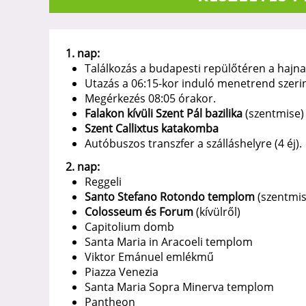
1. nap:
Találkozás a budapesti repülőtéren a hajna
Utazás a 06:15-kor induló menetrend szerin
Megérkezés 08:05 órakor.
Falakon kívüli Szent Pál bazilika
(szentmise)
Szent Callixtus katakomba
Autóbuszos transzfer a szálláshelyre (4 éj).
2. nap:
Reggeli
Santo Stefano Rotondo templom
(szentmi
Colosseum és Forum
(kívülről)
Capitolium domb
Santa Maria in Aracoeli templom
Viktor Emánuel emlékmű
Piazza Venezia
Santa Maria Sopra Minerva templom
Pantheon