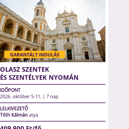
GARANTÁLT INDULÁS
OLASZ SZENTEK
ÉS SZENTÉLYEK NYOMÁN
IDŐPONT
2026. október 5-11. | 7 nap
LELKIVEZETŐ
Tóth Kálmán
atya
409 900
Ft/fő