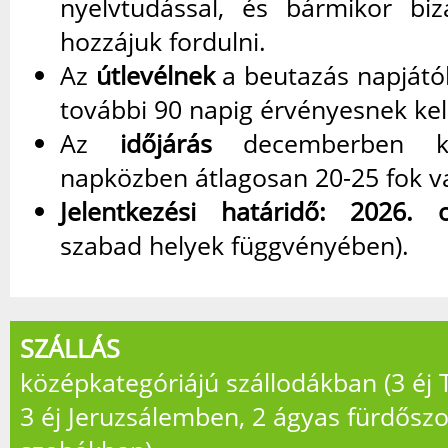
nyelvtudással, és bármikor bi
hozzájuk fordulni.
Az
útlevélnek
a beutazás napjátó
további 90 napig érvényesnek kell
Az
időjárás
decemberben kel
napközben átlagosan 20-25 fok v
Jelentkezési határidő: 2026. 
szabad helyek függvényében).
SZÁLLÁS
középkategóriájú szállodákban (3 éj 
3 éj Jeruzsálemben, 2 ágyas fürdősz