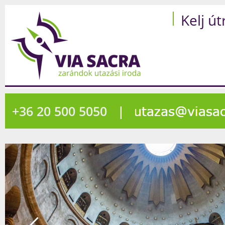
Kelj út
+36 20 500 5050
|
580