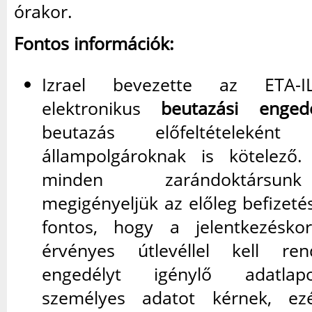
órakor.
Fontos információk:
Izrael bevezette az ETA-I
elektronikus
beutazási engedé
beutazás előfeltételeké
állampolgároknak is kötelező.
minden zarándoktársu
megigényeljük az előleg befizeté
fontos, hogy a jelentkezésko
érvényes útlevéllel kell ren
engedélyt igénylő adatla
személyes adatot kérnek, ez