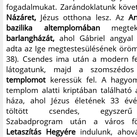
fogadalmukat. Zarándoklatunk köve
Názáret,
Jézus otthona lesz. Az
An
bazilika altemplomában
megtek
barlangházát,
ahol Gábriel angyal 
adta az Ige megtestesülésének örömh
38). Csendes ima után a modern f
látogatunk, majd a szomszédo
templomot
keressük fel. A hagyom
templom alatti kriptában található
háza, ahol Jézus életének 33 évé
töltött csendes, egyszer
Szabadprogram után a város f
Letaszítás Hegyére
indulunk, ahová