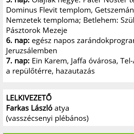
Dominus Flevit templom, Getszemáni
Nemzetek temploma; Betlehem: Szüle
Pásztorok Mezeje
6. nap:
egész napos zarándokprogr
Jeruzsálemben
7. nap:
Ein Karem, Jaffa óvárosa, Tel-
a repülőtérre, hazautazás
LELKIVEZETŐ
Farkas László
atya
(vasszécsenyi plébános)