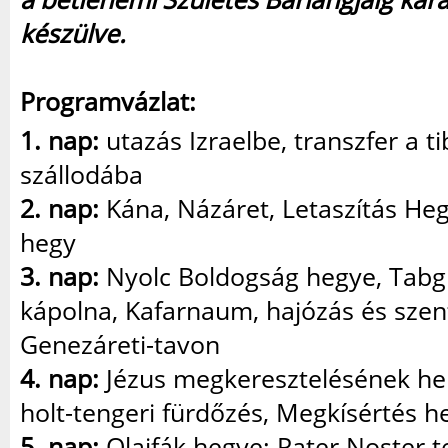
készülve.
Programvázlat:
1. nap:
utazás Izraelbe, transzfer a ti
szállodába
2. nap:
Kána, Názáret, Letaszítás Heg
hegy
3. nap:
Nyolc Boldogság hegye, Tabg
kápolna, Kafarnaum, hajózás és szen
Genezáreti-tavon
4. nap:
Jézus megkeresztelésének he
holt-tengeri fürdőzés, Megkísértés h
5. nap:
Olajfák hegye: Pater Noster 