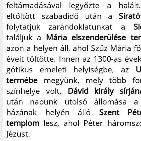
feltámadásával legyőzte a halál
eltöltött szabadidő után a
Sirató
folytatjuk zarándoklatunkat a
Si
találjuk a
Mária elszenderülése te
azon a helyen áll, ahol Szűz Mária fö
éveit töltötte. Innen az 1300-as évek
gótikus emeleti helyiségbe, az
U
termébe
megyünk, mely több fo
színhelye volt.
Dávid király sírján
után napunk utolsó állomása a
házának helyén álló
Szent Pét
templom
lesz, ahol Péter háromsz
Jézust.