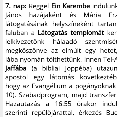
7. nap:
Reggel
Ein Karembe
indulunk
János hazájaként és Mária Erz
látogatásának helyszíneként tart
faluban a
Látogatás templomát
kere
lelkivezetőnk hálaadó szentmi
megköszönve az elmúlt egy hetet,
lába nyomán tölthettünk. Innen Tel-
Jaffába
(a bibliai Joppéba) utazun
apostol egy látomás következtébe
hogy az Evangélium a pogányoknak i
10). Szabadprogram, majd transzfer
Hazautazás a 16:55 órakor indu
szerinti repülőjárattal, érkezés B