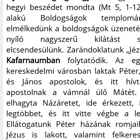
hegyi beszédet mondta (Mt 5, 1-12
alakú Boldogságok templomán
elmélkedünk a boldogságok üzenetér
nyíló nagyszerű kilátást 
elcsendesülünk. Zarándoklatunk „Jé
Kafarnaumban
folytatódik. Az egy
kereskedelmi városban laktak Péter
és János apostolok, és itt hí
apostolnak a vámnál ülő Mátét.
elhagyta Názáretet, ide érkezett, 
legtöbbet, és itt vitte végbe a l
Ellátogatunk Péter házának romja
Jézus is lakott, valamint felker