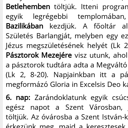
Betlehemben
töltjük. Itteni progra
egyik legrégebbi templomáb
Bazilikában
kezdjük. A főoltár ala
Születés Barlangját, melyben egy ezüs
Jézus megszületésének helyét (Lk 2
Pásztorok Mezejére
visz utunk, aho
a pásztorok tudtára adta a Megvált
(Lk 2, 8-20). Napjainkban itt a pá
megformázó Gloria in Excelsis Deo ká
6. nap:
Zarándoklatunk egyik csúc
egész napot a Szent Városban
töltjük. Az óvárosba a Szent István-
érkezünk meg, majd a keresztesek 