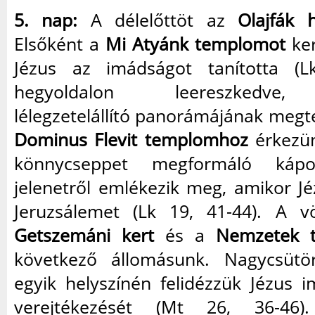
5. nap:
A délelőttöt az
Olajfák 
Elsőként a
Mi Atyánk templomot
ker
Jézus az imádságot tanította (L
hegyoldalon leereszkedve,
lélegzetelállító panorámájának megt
Dominus Flevit templomhoz
érkezün
könnycseppet megformáló káp
jelenetről emlékezik meg, amikor J
Jeruzsálemet (Lk 19, 41-44). A v
Getszemáni kert
és a
Nemzetek 
következő állomásunk. Nagycsütör
egyik helyszínén felidézzük Jézus i
verejtékezését (Mt 26, 36-46)