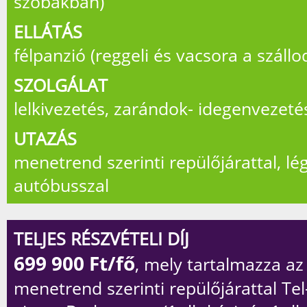
szobákban)
ELLÁTÁS
félpanzió (reggeli és vacsora a száll
SZOLGÁLAT
lelkivezetés, zarándok- idegenvezeté
UTAZÁS
menetrend szerinti repülőjárattal, lé
autóbusszal
TELJES RÉSZVÉTELI DÍJ
699 900
Ft/fő
, mely tartalmazza az
menetrend szerinti repülőjárattal Tel