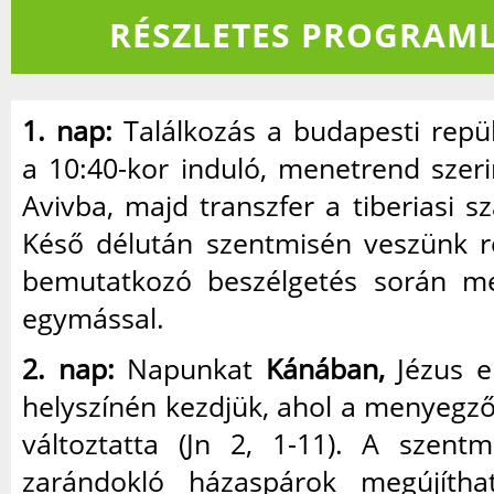
RÉSZLETES PROGRAML
1. nap:
Találkozás a budapesti repül
a 10:40-kor induló, menetrend szerint
Avivba, majd transzfer a tiberiasi sz
Késő délután szentmisén veszünk r
bemutatkozó beszélgetés során m
egymással.
2. nap:
Napunkat
Kánában,
Jézus e
helyszínén kezdjük, ahol a menyegző
változtatta (Jn 2, 1-11). A szent
zarándokló házaspárok megújíthat