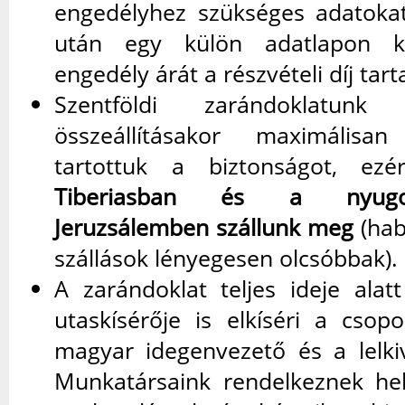
engedélyhez szükséges adatokat
után egy külön adatlapon k
engedély árát a részvételi díj tar
Szentföldi zarándoklatunk 
összeállításakor maximálisa
tartottuk a biztonságot, ez
Tiberiasban és a nyugo
Jeruzsálemben szállunk meg
(hab
szállások lényegesen olcsóbbak).
A zarándoklat teljes ideje ala
utaskísérője is elkíséri a csop
magyar idegenvezető és a lelkiv
Munkatársaink rendelkeznek hel