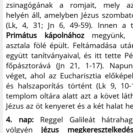
zsinagógának a romjait, mely a
helyén áll, amelyben Jézus szombat
(Lk, 4, 31; Jn 6, 49-59). Innen a 
Primátus kápolnához
megyünk, m
asztala fölé épült. Feltámadása után
együtt tanítványaival, és itt tette P
főpásztorává (Jn 21, 1-17). Nap
véget, ahol az Eucharisztia előkép
és halszaporítás történt (Lk 9, 10-1
templom oltára alatt azt a követ lát
Jézus az öt kenyeret és a két halat he
4. nap:
Reggel Galileát hátraha
völgyén
Jézus megkeresztelkedé