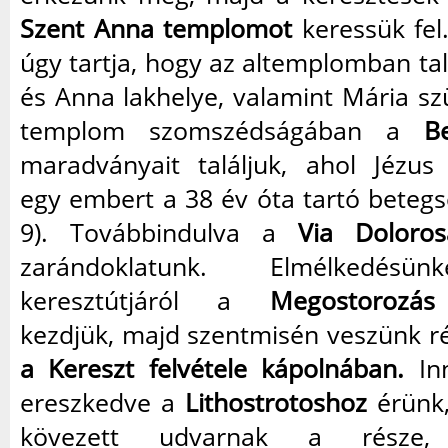
Szent Anna templomot
keressük fe
úgy tartja, hogy az altemplomban ta
és Anna lakhelye, valamint Mária szü
templom szomszédságában a
B
maradványait találjuk, ahol Jézus
egy embert a 38 év óta tartó betegsé
9). Továbbindulva a
Via Doloros
zarándoklatunk. Elmélkedésün
keresztútjáról a
Megostorozás
kezdjük, majd szentmisén veszünk r
a Kereszt felvétele kápolnában.
Inn
ereszkedve a
Lithostrotoshoz
érünk,
kövezett udvarnak a része,