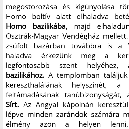
megostorozása és kigúnyolása tör
Homo boltív alatt elhaladva be
Homo bazilikába,
majd elhaladun
Osztrák-Magyar Vendégház mellett
zsúfolt bazárban továbbra is a 
haladva érkezünk meg a kere
legfontosabb szent helyéhez
bazilikához.
A templomban találjuk 
kereszthalálának helyszínét, 
feltámadásának tanúbizonyságát,
Sírt.
Az Angyal kápolnán keresztül
lépve minden zarándok számára me
élmény azon a helyen lenni,