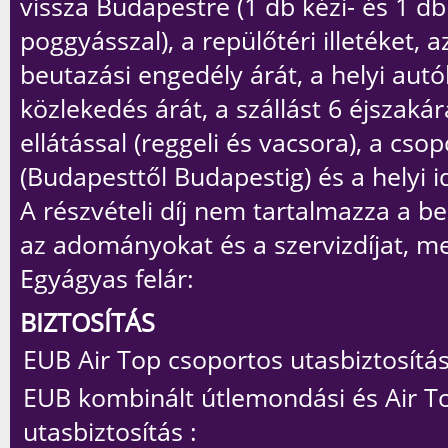
vissza Budapestre (1 db kézi- és 1 db
poggyásszal), a repülőtéri illetéket, a
beutazási engedély árát, a helyi aut
közlekedés árát, a szállást 6 éjszakár
ellátással (reggeli és vacsora), a csop
(Budapesttől Budapestig) és a helyi 
A részvételi díj
nem
tartalmazza a be
az adományokat és a szervizdíjat, m
Egyágyas felár:
BIZTOSÍTÁS
EUB Air Top csoportos utasbiztosítás
EUB kombinált útlemondási és Air T
utasbiztosítás :