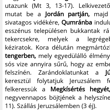
utazunk (Mt 3, 13-17). Lelkivezet
mutat be a
Jordán partján,
majd 
sivatagos vidékére,
Qumránba
indul
esszénus településen bukkantak rá 
tekercsekre, melyek a legrégeb
kéziratok. Kora délután megmártó
tengerben,
mely egyedülálló élményt
sós vize annyira sűrű, hogy az embe
felszínén. Zarándoklatunkat a
J
keresztül folytatjuk Jeruzsálem 
felkeressük a
Megkísértés hegyét
negyvennapos böjtjének a helyszíne
11). Szállás Jeruzsálemben (3 éj).