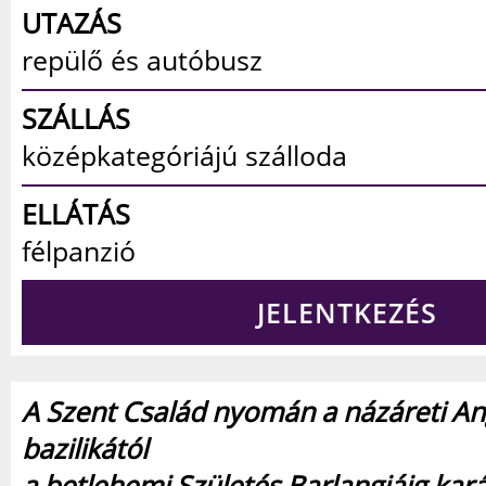
UTAZÁS
repülő és autóbusz
SZÁLLÁS
középkategóriájú szálloda
ELLÁTÁS
félpanzió
JELENTKEZÉS
A Szent Család nyomán a názáreti An
bazilikától
a betlehemi Születés Barlangjáig kar