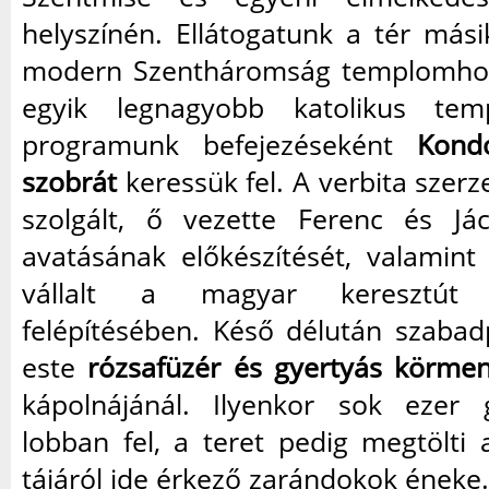
helyszínén. Ellátogatunk a tér más
modern Szentháromság templomhoz,
egyik legnagyobb katolikus te
programunk befejezéseként
Kond
szobrát
keressük fel. A verbita szer
szolgált, ő vezette Ferenc és Já
avatásának előkészítését, valamint
vállalt a magyar keresztút
felépítésében. Késő délután szaba
este
rózsafüzér és gyertyás körme
kápolnájánál. Ilyenkor sok ezer 
lobban fel, a teret pedig megtölti
tájáról ide érkező zarándokok éneke.