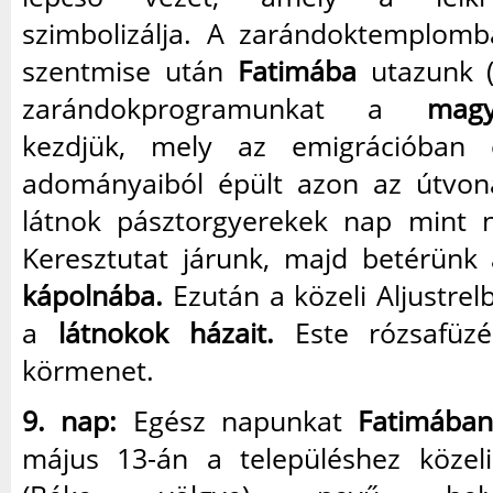
szimbolizálja. A zarándoktemplom
szentmise után
Fatimába
utazunk (2
zarándokprogramunkat a
magy
kezdjük, mely az emigrációban
adományaiból épült azon az útvon
látnok pásztorgyerekek nap mint 
Keresztutat járunk, majd betérünk
kápolnába.
Ezután a közeli Aljustrel
a
látnokok házait.
Este rózsafüzé
körmenet.
9. nap:
Egész napunkat
Fatimába
május 13-án a településhez közel