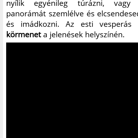
nyílik egyénileg túrázni, vag
panorámát szemlélve és elcsendese
és imádkozni. Az esti vesperá
körmenet
a jelenések helyszínén.