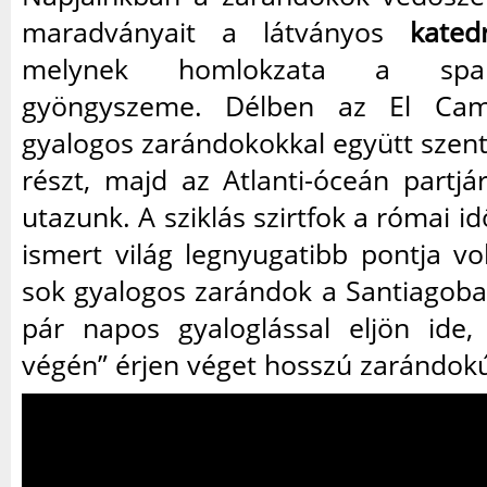
maradványait a látványos
kated
melynek homlokzata a spa
gyöngyszeme. Délben az El Cam
gyalogos zarándokokkal együtt szen
részt, majd az Atlanti-óceán partjá
utazunk. A sziklás szirtfok a római i
ismert világ legnyugatibb pontja vo
sok gyalogos zarándok a Santiagoba
pár napos gyaloglással eljön ide,
végén” érjen véget hosszú zarándokú