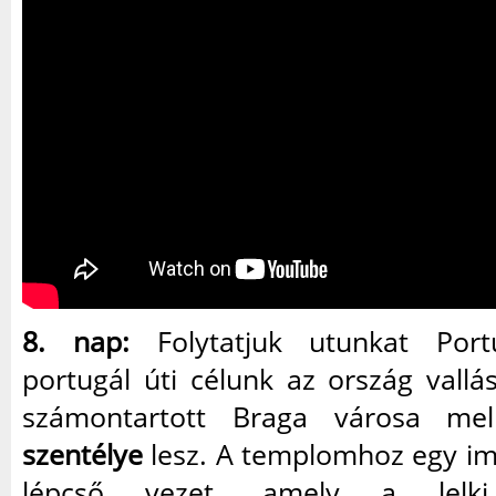
8. nap:
Folytatjuk utunkat Portu
portugál úti célunk az ország vallá
számontartott Braga városa mel
szentélye
lesz. A templomhoz egy i
lépcső vezet, amely a lelki