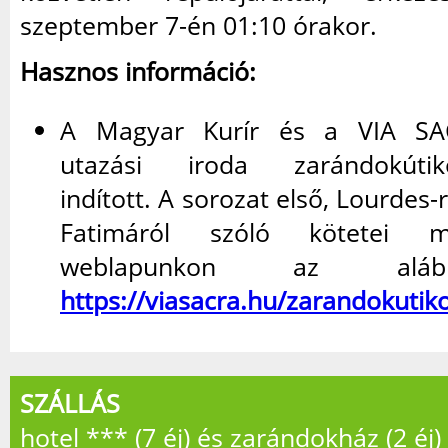
szeptember 7-én 01:10 órakor.
Hasznos információ:
A Magyar Kurír és a VIA SA
utazási iroda zarándokútikö
indított. A sorozat első, Lourdes-
Fatimáról szóló kötetei me
weblapunkon az alább
https://viasacra.hu/zarandokutik
SZÁLLÁS
hotel *** (7 éj) és zarándokház (2 éj)