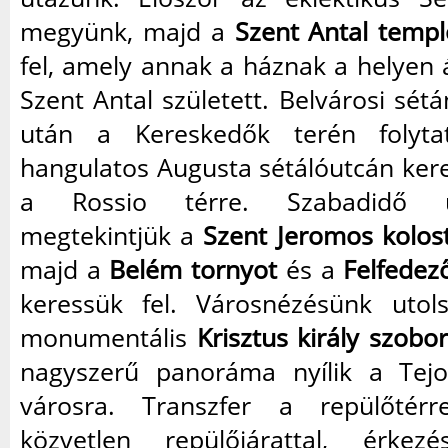
megyünk, majd a
Szent Antal temp
fel, amely annak a háznak a helyen á
Szent Antal született. Belvárosi sét
után a Kereskedők terén folyta
hangulatos Augusta sétálóutcán ker
a Rossio térre. Szabadidő u
megtekintjük a
Szent Jeromos kolos
majd a
Belém tornyot
és a
Felfede
keressük fel. Városnézésünk utol
monumentális
Krisztus király szobor
nagyszerű panoráma nyílik a Tejo
városra. Transzfer a repülőtérr
közvetlen repülőjárattal, érkez