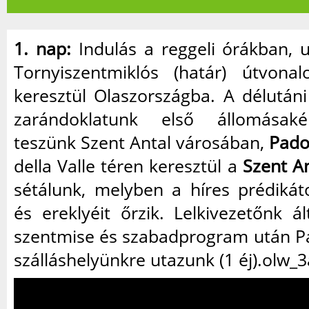
1. nap:
Indulás a reggeli órákban, 
Tornyiszentmiklós (határ) útvonal
keresztül Olaszországba. A délután
zarándoklatunk első állomásaké
teszünk Szent Antal városában,
Pado
della Valle téren keresztül a
Szent An
sétálunk, melyben a híres prédikát
és ereklyéit őrzik. Lelkivezetőnk á
szentmise és szabadprogram után P
szálláshelyünkre utazunk (1 éj).
olw_