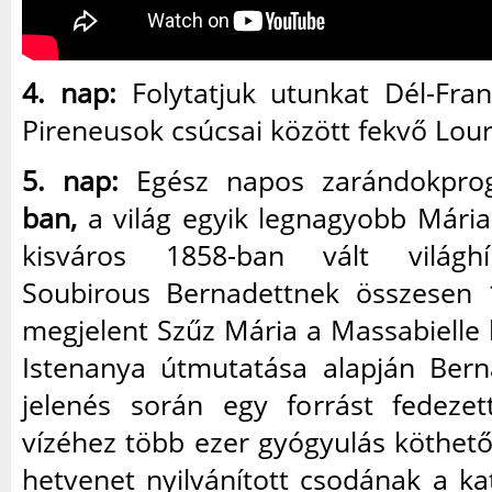
4. nap:
Folytatjuk utunkat Dél-Fran
Pireneusok csúcsai között fekvő Lourd
5. nap:
Egész napos zarándokpr
ban,
a világ egyik legnagyobb Mária
kisváros 1858-ban vált világh
Soubirous Bernadettnek összesen 
megjelent Szűz Mária a Massabielle
Istenanya útmutatása alapján Bern
jelenés során egy forrást fedezet
vízéhez több ezer gyógyulás köthető
hetvenet nyilvánított csodának a ka