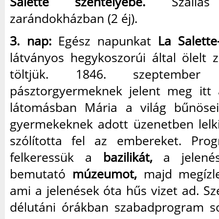
Salette szentélyébe.
Szállás
zarándokházban (2 éj).
3. nap:
Egész napunkat
La Salette
látványos hegykoszorúi által ölelt
töltjük. 1846. szeptembe
pásztorgyermeknek jelent meg itt
látomásban Mária a világ bűnösei
gyermekeknek adott üzenetben lelki
szólította fel az embereket. Pro
felkeressük a
bazilikát,
a jelenés
bemutató
múzeumot,
majd megízl
ami a jelenések óta hűs vizet ad. S
délutáni órákban szabadprogram s