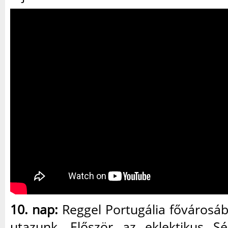
10. nap:
Reggel Portugália fővárosá
utazunk. Először az eklektikus Sé