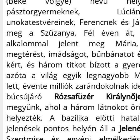
(Béke völgye) nevű hel
pásztorgyermeknek, Lú
unokatestvéreinek, Ferencnek és Já
meg a Szűzanya. Fél éven át, 
alkalommal jelent meg Mária
megtérést, imádságot, bűnbánatot é
kért, és három titkot bízott a gye
azóta a világ egyik legnagyobb M
lett, évente milliók zarándokolnak id
búcsújáró
Rózsafüzér Királynőj
megyünk, ahol a három látnokot ö
helyezték. A bazilika előtti hat
jelenések pontos helyén áll a
Jelen
Szentmise és egyéni elmélkedé