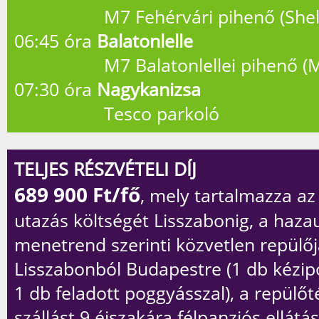
M7 Fehérvári pihenő (Shell 
06:45 óra
Balatonlelle
M7 Balatonlellei pihenő (Mo
07:30 óra
Nagykanizsa
Tesco parkoló
TELJES RÉSZVÉTELI DÍJ
689 900
Ft/fő
, mely tartalmazza a
utazás költségét Lisszabonig, a haza
menetrend szerinti közvetlen repülőj
Lisszabonból Budapestre (1 db kézip
1 db feladott poggyásszal), a repülőtér
szállást 9 éjszakára félpanziós ellátás