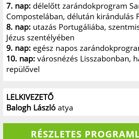
7. nap:
délelőtt zarándokprogram Sa
Compostelában, délután kirándulás F
8. nap:
utazás Portugáliába, szentmis
Jézus szentélyében
9. nap:
egész napos zarándokprogr
10. nap:
városnézés Lisszabonban, h
repülővel
LELKIVEZETŐ
Balogh László
atya
RÉSZLETES PROGRAML