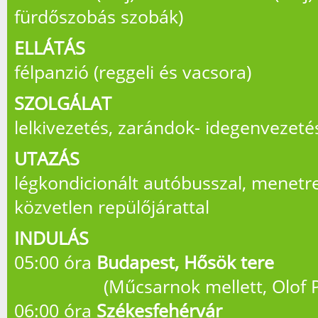
fürdőszobás szobák)
ELLÁTÁS
félpanzió (reggeli és vacsora)
SZOLGÁLAT
lelkivezetés, zarándok- idegenvezeté
UTAZÁS
légkondicionált autóbusszal, menetre
közvetlen repülőjárattal
INDULÁS
05:00 óra
Budapest, Hősök tere
(Műcsarnok mellett, Olof Pa
06:00 óra
Székesfehérvár