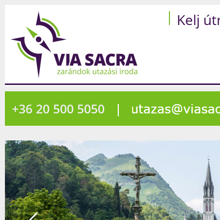
Kelj út
+36 20 500 5050
|
493