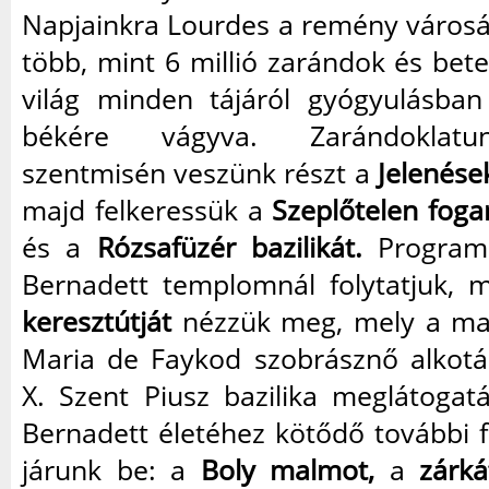
Napjainkra Lourdes a remény városá
több, mint 6 millió zarándok és bete
világ minden tájáról gyógyulásban 
békére vágyva. Zarándoklatu
szentmisén veszünk részt a
Jelenése
majd felkeressük a
Szeplőtelen fogan
és a
Rózsafüzér bazilikát.
Programu
Bernadett templomnál folytatjuk,
keresztútját
nézzük meg, mely a ma
Maria de Faykod szobrásznő alkotás
X. Szent Piusz bazilika meglátogat
Bernadett életéhez kötődő további 
járunk be: a
Boly malmot,
a
zárká