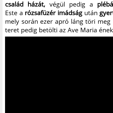
család házát,
végül pedig a
pléb
Este a
rózsafüzér imádság
után
gyer
mely során ezer apró láng töri meg 
teret pedig betölti az Ave Maria ének