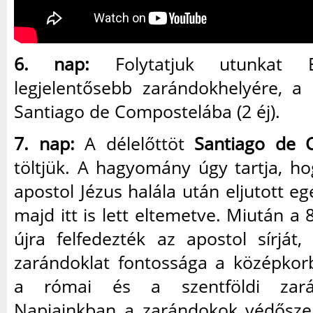
6. nap:
Folytatjuk utunkat E
legjelentősebb zarándokhelyére, a 
Santiago de Compostelába (2 éj).
7. nap:
A délelőttöt
Santiago de 
töltjük. A hagyomány úgy tartja, h
apostol Jézus halála után eljutott eg
majd itt is lett eltemetve. Miután a
újra felfedezték az apostol sírját
zarándoklat fontossága a középkor
a római és a szentföldi zarán
Napjainkban a zarándokok védőszen