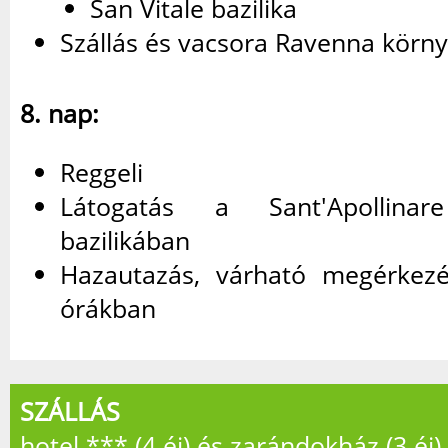
San Vitale bazilika
Szállás és vacsora Ravenna körny
8. nap:
Reggeli
Látogatás a Sant'Apollina
bazilikában
Hazautazás, várható megérkezé
órákban
SZÁLLÁS
hotel *** (4 éj) és zarándokház (3 éj)