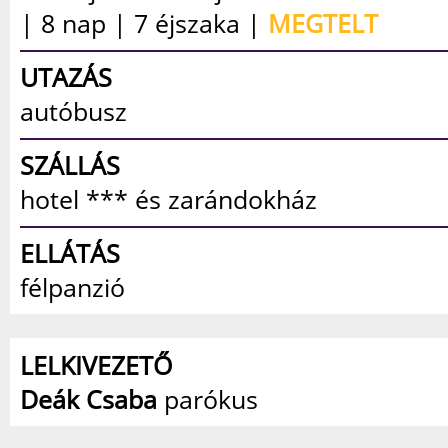
| 8 nap | 7 éjszaka |
MEGTELT
UTAZÁS
autóbusz
SZÁLLÁS
hotel *** és zarándokház
ELLÁTÁS
félpanzió
LELKIVEZETŐ
Deák Csaba
parókus