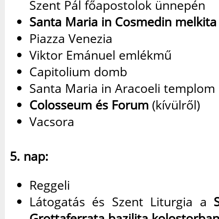
Szent Pál főapostolok ünnepén
Santa Maria in Cosmedin melkit
Piazza Venezia
Viktor Emánuel emlékmű
Capitolium domb
Santa Maria in Aracoeli templom
Colosseum és Forum
(kívülről)
Vacsora
5. nap:
Reggeli
Látogatás és Szent Liturgia a
Grottaferrata bazilita kolostorba