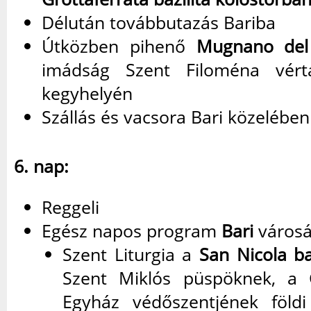
Délután továbbutazás Bariba
Útközben pihenő
Mugnano del 
imádság Szent Filoména vérta
kegyhelyén
Szállás és vacsora Bari közelében 
6. nap:
Reggeli
Egész napos program
Bari
városá
Szent Liturgia a
San Nicola ba
Szent Miklós püspöknek, a G
Egyház védőszentjének földi