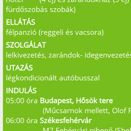
fürdőszobás szobák)
ELLÁTÁS
félpanzió (reggeli és vacsora)
SZOLGÁLAT
lelkivezetés, zarándok- idegenvezeté
UTAZÁS
légkondicionált autóbusszal
INDULÁS
05:00 óra
Budapest, Hősök tere
(Műcsarnok mellett, Olof Pa
06:00 óra
Székesfehérvár
M7 Fehérvári pihenő (Shell 