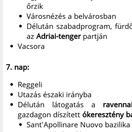
őrzik
Városnézés a belvárosban
Délután szabadprogram, fürdő
az
Adriai-tenger
partján
Vacsora
7. nap:
Reggeli
Utazás északi irányba
Délután látogatás a
ravenna
gazdagon díszített
ókeresztény ba
Sant'Apollinare Nuovo bazilika