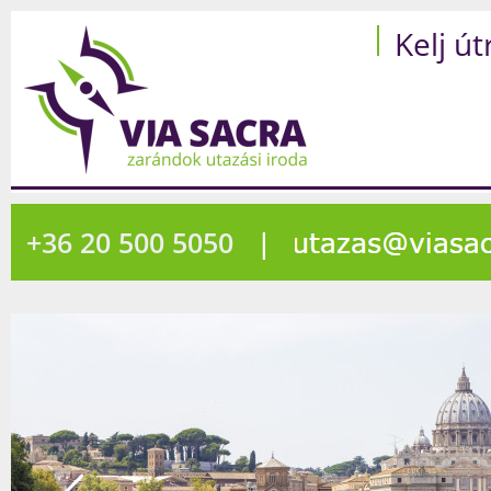
Kelj út
+36 20 500 5050
|
1775