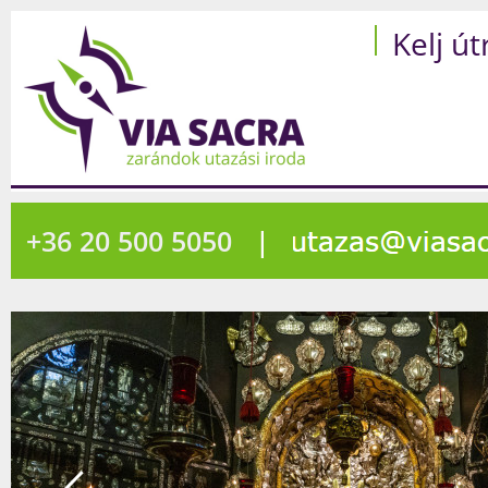
Kelj út
+36 20 500 5050
|
1865