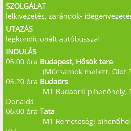
SZOLGÁLAT
lelkivezetés, zarándok- idegenvezeté
UTAZÁS
légkondicionált autóbusszal
INDULÁS
05:00 óra
Budapest, Hősök tere
(Műcsarnok mellett, Olof Pa
05:20 óra
Budaörs
M1 Budaörsi pihenőhely, MO
Donalds
06:00 óra
Tata
M1 Remeteségi pihenőhely, S