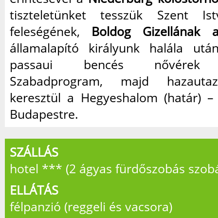
tiszteletünket tesszük Szent Ist
feleségének,
Boldog Gizellának a
államalapító királyunk halála ut
passaui bencés nővérek k
Szabadprogram, majd hazautaz
keresztül a Hegyeshalom (határ) 
Budapestre.
SZÁLLÁS
hotel *** (2 ágyas fürdőszobás szob
ELLÁTÁS
félpanzió (reggeli és vacsora)