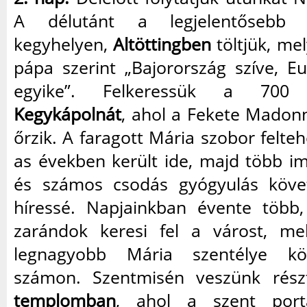
A délutánt a legjelentősebb 
kegyhelyen,
Altöttingben
töltjük, me
pápa szerint „Bajorország szíve, E
egyike”. Felkeressük a 700 
Kegykápolnát
, ahol a Fekete Madon
őrzik. A faragott Mária szobor felte
as években került ide, majd több i
és számos csodás gyógyulás követ
híressé. Napjainkban évente több,
zarándok keresi fel a várost, me
legnagyobb Mária szentélye kö
számon. Szentmisén veszünk rés
templomban
, ahol a szent port