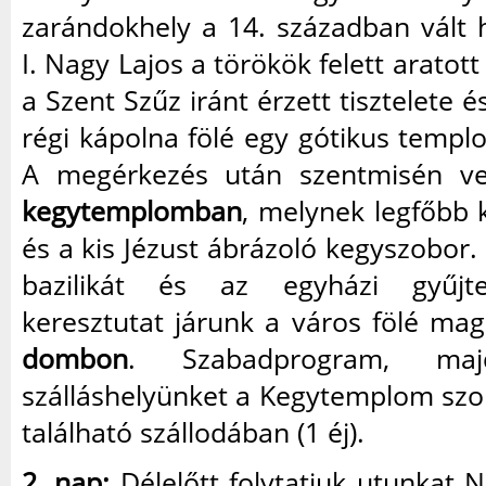
zarándokhely a 14. században vált 
I. Nagy Lajos a törökök felett aratot
a Szent Szűz iránt érzett tisztelete és
régi kápolna fölé egy gótikus templo
A megérkezés után szentmisén ve
kegytemplomban
, melynek legfőbb 
és a kis Jézust ábrázoló kegyszobor.
bazilikát és az egyházi gyűjt
keresztutat járunk a város fölé m
dombon
. Szabadprogram, majd
szálláshelyünket a Kegytemplom s
található szállodában (1 éj).
2. nap:
Délelőtt folytatjuk utunkat 