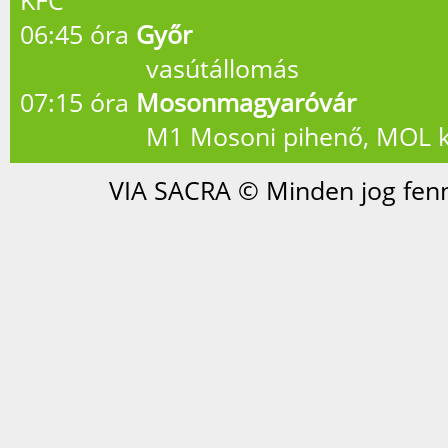
KFC
06:45 óra
Győr
vasútállomás
07:15 óra
Mosonmagyaróvár
M1 Mosoni pihenő, MOL k
VIA SACRA © Minden jog fenn