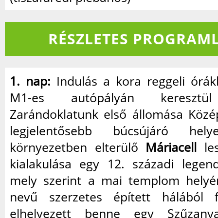
RÉSZLETES PROGRAML
1. nap:
Indulás a kora reggeli órák
M1-es autópályán keresztül 
Zarándoklatunk első állomása Közé
legjelentősebb búcsújáró hel
környezetben elterülő
Máriacell
les
kialakulása egy 12. századi legen
mely szerint a mai templom hely
nevű szerzetes épített hálából f
elhelyezett benne egy Szűzany