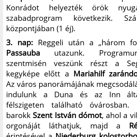
Konrádot helyezték örök nyug
szabadprogram következik. Szál
központjában (1 éj).
3. nap:
Reggeli után a „három fol
Passauba
utazunk. Programun
szentmisén veszünk részt a Se
kegyképe előtt a
Mariahilf zarán
Az város panorámájának megcsodálá
indulunk a Duna és az Inn álta
félszigeten található óvárosban.
barokk
Szent István dómot
, ahol a v
orgonáját láthatjuk, majd a
R
érintésével a
Niederburg kolostorho