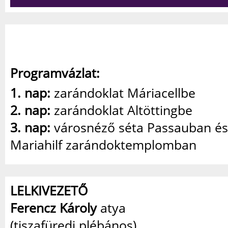
Programvázlat:
1. nap:
zarándoklat Máriacellbe
2. nap:
zarándoklat Altöttingbe
3. nap:
városnéző séta Passauban és
Mariahilf zarándoktemplomban
LELKIVEZETŐ
Ferencz Károly
atya
(tiszafüredi plébános)