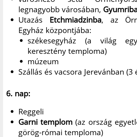
legnagyobb városában,
Gyumrib
Utazás
Etchmiadzinba
, az Örm
Egyház központjába:
székesegyház (a világ egy
keresztény temploma)
múzeum
Szállás és vacsora Jerevánban (3 é
6. nap:
Reggeli
Garni templom
(az ország egyet
görög-római temploma)