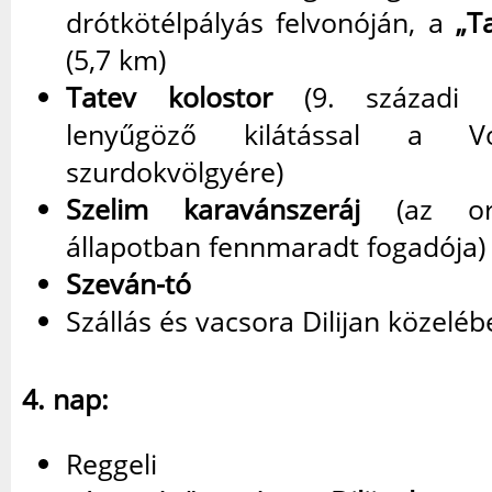
drótkötélpályás felvonóján, a
„T
(5,7 km)
Tatev kolostor
(9. századi é
lenyűgöző kilátással a V
szurdokvölgyére)
Szelim karavánszeráj
(az ors
állapotban fennmaradt fogadója)
Szeván-tó
Szállás és vacsora Dilijan közelébe
4. nap:
Reggeli