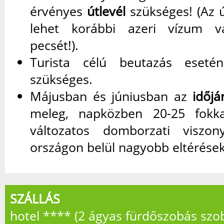
érvényes
útlevél
szükséges! (Az 
lehet korábbi azeri vízum v
pecsét!).
Turista célú beutazás eset
szükséges.
Májusban és júniusban az
időjá
meleg, napközben 20-25 fokk
változatos domborzati viszo
országon belül nagyobb eltérések
SZÁLLÁS
hotel **** (2 ágyas fürdőszobás szo