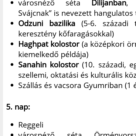
városnéző séta
Dilijanban
,
Svájcnak” is nevezett hangulatos
Odzuni bazilika
(5-6. századi
keresztény kőfaragásokkal)
Haghpat kolostor
(a középkori ör
kiemelkedő példája)
Sanahin kolostor
(10. századi, e
szellemi, oktatási és kulturális kö
Szállás és vacsora Gyumriban (1 é
5. nap:
Reggeli
városnéző séta Örményors