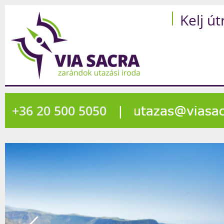
Kelj út
+36 20 500 5050
|
2691