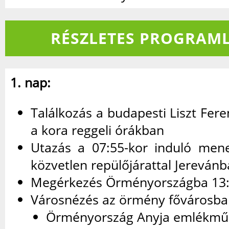
RÉSZLETES PROGRAML
1. nap:
Találkozás a budapesti Liszt Fer
a kora reggeli órákban
Utazás a 07:55-kor induló menet
közvetlen repülőjárattal Jerevánb
Megérkezés Örményországba 13:
Városnézés az örmény fővárosb
Örményország Anyja emlékmű