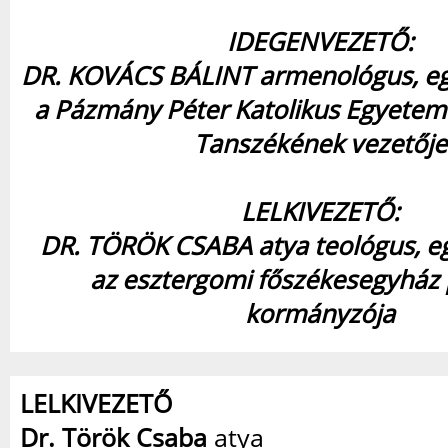
IDEGENVEZETŐ:
DR. KOVÁCS BÁLINT
armenológus, e
a Pázmány Péter Katolikus Egyetem
Tanszékének vezetője
LELKIVEZETŐ:
DR. TÖRÖK CSABA atya
teológus, e
az esztergomi főszékesegyház 
kormányzója
LELKIVEZETŐ
Dr. Török Csaba
atya