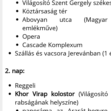
Világosító Szent Gergely szék
Köztársaság tér
Abovyan utca (Magyar 
emlékműve)
Opera
Cascade Komplexum
Szállás és vacsora Jerevánban (1 é
2. nap:
Reggeli
Khor Virap kolostor
(Világosító
rabságának helyszíne)
panoráma az Ararát-hegyre