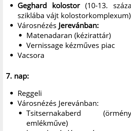
Geghard kolostor
(10-13. száza
sziklába vájt kolostorkomplexum)
Városnézés
Jerevánban:
Matenadaran (kézirattár)
Vernissage kézműves piac
Vacsora
7. nap:
Reggeli
Városnézés Jerevánban:
Tsitsernakaberd (örmé
emlékműve)