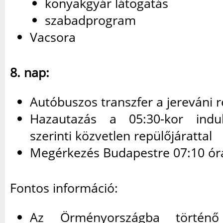
konyakgyár látogatás
szabadprogram
Vacsora
8. nap:
Autóbuszos transzfer a jereváni 
Hazautazás a 05:30-kor indu
szerinti közvetlen repülőjárattal
Megérkezés Budapestre 07:10 ór
Fontos információ:
Az Örményországba történő