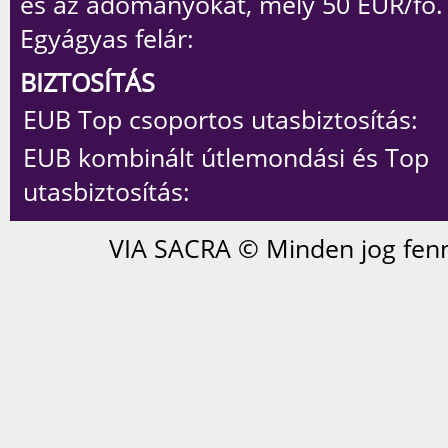
és az adományokat, mely 50 EUR/fő.
Egyágyas felár:
BIZTOSÍTÁS
EUB Top csoportos utasbiztosítás:
EUB kombinált útlemondási és Top
utasbiztosítás:
VIA SACRA © Minden jog fenn