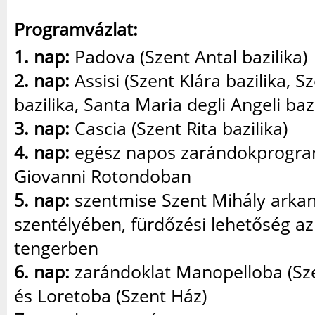
Programvázlat:
1. nap:
Padova (Szent Antal bazilika)
2. nap:
Assisi (Szent Klára bazilika, S
bazilika, Santa Maria degli Angeli bazi
3. nap:
Cascia (Szent Rita bazilika)
4. nap:
egész napos zarándokprogr
Giovanni Rotondoban
5. nap:
szentmise Szent Mihály arka
szentélyében, fürdőzési lehetőség az 
tengerben
6. nap:
zarándoklat Manopelloba (Sz
és Loretoba (Szent Ház)