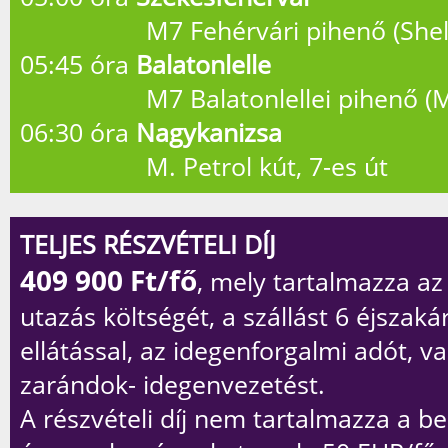
M7 Fehérvári pihenő (Shell 
05:45 óra
Balatonlelle
M7 Balatonlellei pihenő (Mo
06:30 óra
Nagykanizsa
M. Petrol kút, 7-es út
TELJES RÉSZVÉTELI DÍJ
409 900
Ft/fő
, mely tartalmazza a
utazás költségét, a szállást 6 éjszaká
ellátással, az idegenforgalmi adót, v
zarándok- idegenvezetést.
A részvételi díj
nem
tartalmazza a be