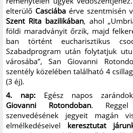
reménytelen ügyek védőszentjéhez. 
elterülő
Casciába
érve szentmisén v
Szent Rita bazilikában
, ahol „Umbr
földi maradványit őrzik, majd felke
ban történt eucharisztikus csod
Szabadprogram után folytatjuk utu
városába”, San Giovanni Rotondo
szentély közelében található 4 csilla
(3 éj).
4. nap:
Egész napos zarándo
Giovanni Rotondoban
. Reggel
szenvedésének jegyeit magán vi
elmélkedéseivel
keresztutat járun