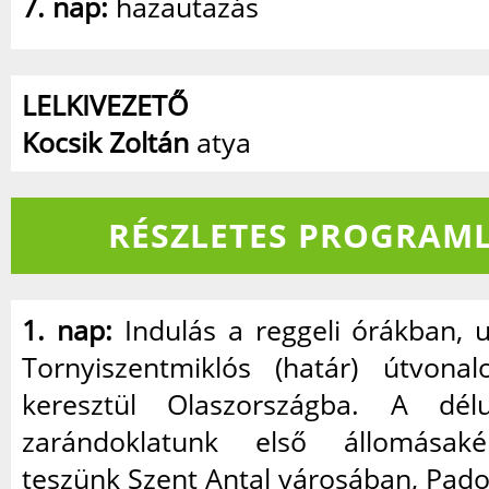
7. nap:
hazautazás
LELKIVEZETŐ
Kocsik Zoltán
atya
RÉSZLETES PROGRAML
1. nap:
Indulás a reggeli órákban, 
Tornyiszentmiklós (határ) útvonal
keresztül Olaszországba. A dél
zarándoklatunk első állomásaké
teszünk Szent Antal városában, Pad