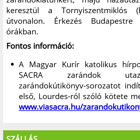
keresztül a Tornyiszentmiklós
útvonalon. Érkezés Budapestre
órákban.
Fontos információ:
A Magyar Kurír katolikus hírp
SACRA zarándok utaz
zarándokútikönyv-sorozatot indí
első, Lourdes-ról szóló kötete 
www.viasacra.hu/zarandokutikon
SZÁLLÁS