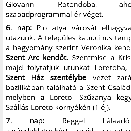
Giovanni Rotondoba, ah
szabadprogrammal ér véget.
6. nap:
Pio atya városát elhagy
utazunk. A település kapucinus tem
a hagyomány szerint Veronika kendő
Szent Arc kendőt
. Szentmise a Krisz
majd folytatjuk utunkat Loretoba
Szent Ház szentélybe
vezet zará
bazilikában található a Szent Család
melyben a Loretoi Szűzanya kegys
Szállás Loreto környékén (1 éj).
7. nap:
Reggel hálaadó 
zarándoklatunkért, majd hazautaz