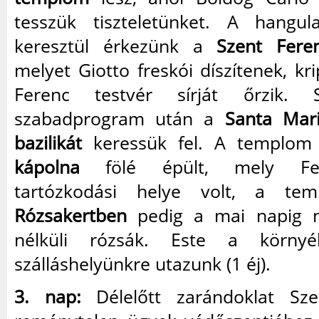
tesszük tiszteletünket. A hangul
keresztül érkezünk a
Szent Feren
melyet Giotto freskói díszítenek, kr
Ferenc testvér sírját őrzik. 
szabadprogram után a
Santa Mari
bazilikát
keressük fel. A templo
kápolna
fölé épült, mely Fer
tartózkodási helye volt, a tem
Rózsakertben
pedig a mai napig ny
nélküli rózsák. Este a környé
szálláshelyünkre utazunk (1 éj).
3. nap:
Délelőtt zarándoklat Sze