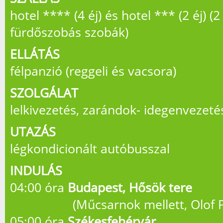
hotel **** (4 éj) és hotel *** (2 éj) (
fürdőszobás szobák)
ELLÁTÁS
félpanzió (reggeli és vacsora)
SZOLGÁLAT
lelkivezetés, zarándok- idegenvezeté
UTAZÁS
légkondicionált autóbusszal
INDULÁS
04:00 óra
Budapest, Hősök tere
(Műcsarnok mellett, Olof Pa
05:00 óra
Székesfehérvár