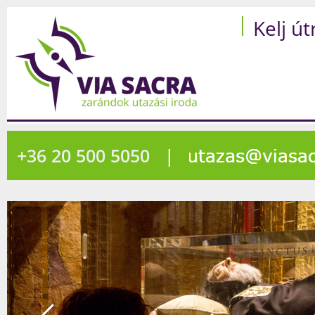
Kelj út
+36 20 500 5050
|
262