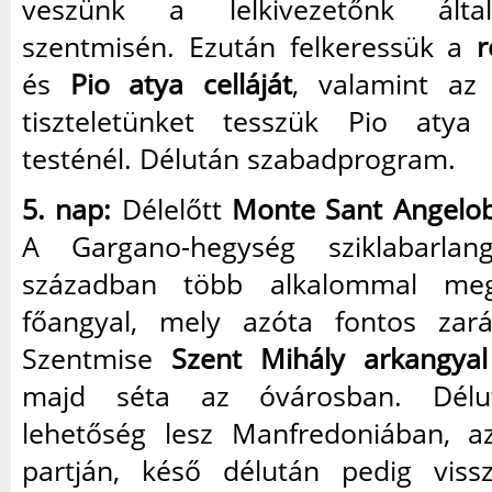
veszünk a lelkivezetőnk álta
szentmisén. Ezután felkeressük a
r
és
Pio atya celláját
, valamint a
tiszteletünket tesszük Pio atya 
testénél. Délután szabadprogram.
5. nap:
Délelőtt
Monte Sant Angelo
A Gargano-hegység sziklabarla
században több alkalommal meg
főangyal, mely azóta fontos zará
Szentmise
Szent Mihály arkangyal
majd séta az óvárosban. Délut
lehetőség lesz Manfredoniában, 
partján, késő délután pedig viss