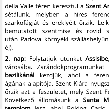
della Valle téren keresztül a
Szent An
sétálunk, melyben a híres ferenc
szarkofágját és ereklyéit őrzik. Lelk
bemutatott szentmise és rövid 
után Padova környéki szálláshelyün
éj).
2. nap:
Folytatjuk utunkat
Assisibe
városába. Zarándokprogramunka
bazilikánál
kezdjük, ahol a feren
ágának alapítója, Szent Klára nyugszi
őrzik azt a feszületet, mely Szent F
Következő állomásunk a
Santa M
templom
lesz, ahol Boldog Carlo A