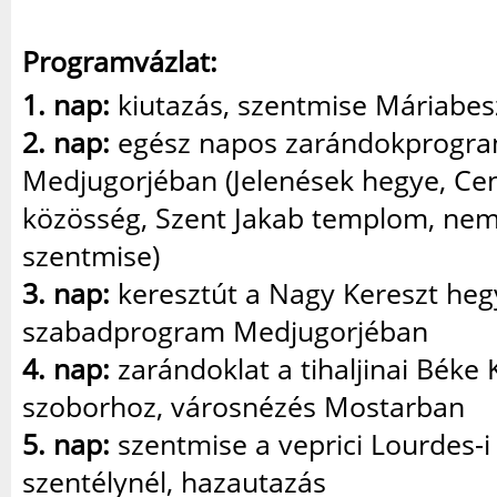
Programvázlat:
1. nap:
kiutazás, szentmise Máriabes
2. nap:
egész napos zarándokprogr
Medjugorjéban (Jelenések hegye, Ce
közösség, Szent Jakab templom, nem
szentmise)
3. nap:
keresztút a Nagy Kereszt heg
szabadprogram Medjugorjéban
4. nap:
zarándoklat a tihaljinai Béke 
szoborhoz, városnézés Mostarban
5. nap:
szentmise a veprici Lourdes-
szentélynél, hazautazás