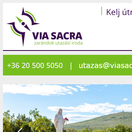
Kelj út
+36 20 500 5050
|
1926