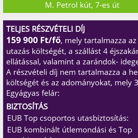
M. Petrol kút, 7-es út
TELJES RÉSZVÉTELI DÍJ
159 900
Ft/fő
, mely tartalmazza a
utazás költségét, a szállást 4 éjszaká
ellátással, valamint a zarándok- ideg
A részvételi díj
nem
tartalmazza a he
költségét és az adományokat, mely 3
Egyágyas felár:
BIZTOSÍTÁS
EUB Top csoportos utasbiztosítás:
EUB kombinált útlemondási és Top