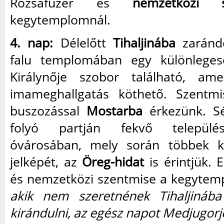
Rózsafüzér és
nemzetközi s
kegytemplomnál.
4. nap:
Délelőtt
Tihaljinába
zarándo
falu templomában egy különlege
Királynője szobor található, am
imameghallgatás köthető. Szentmi
buszozással
Mostarba
érkezünk. Sé
folyó partján fekvő települé
óvárosában, mely során többek k
jelképét, az
Öreg-hidat
is érintjük. 
és nemzetközi szentmise a kegytem
akik nem szeretnének Tihaljináb
kirándulni, az egész napot Medjugorjé