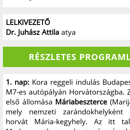
LELKIVEZETŐ
Dr. Juhász Attila
atya
RÉSZLETES PROGRAML
1. nap:
Kora reggeli indulás Budapes
M7-es autópályán Horvátországba. 
első állomása
Máriabeszterce
(Marija
mely nemzeti zarándokhelyként
horvát Mária-kegyhely. Az itt ta