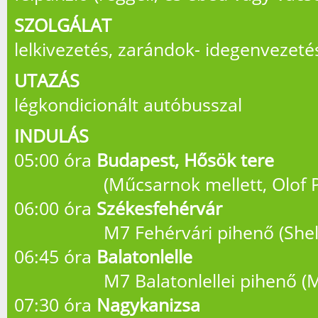
SZOLGÁLAT
lelkivezetés, zarándok- idegenvezeté
UTAZÁS
légkondicionált autóbusszal
INDULÁS
05:00 óra
Budapest, Hősök tere
(Műcsarnok mellett, Olof Pa
06:00 óra
Székesfehérvár
M7 Fehérvári pihenő (Shell 
06:45 óra
Balatonlelle
M7 Balatonlellei pihenő (Mo
07:30 óra
Nagykanizsa