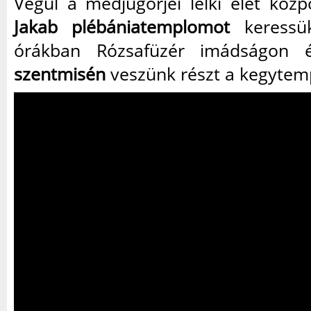
Végül a medjugorjei lelki élet közp
Jakab plébániatemplomot
keressük
órákban Rózsafüzér imádságon
szentmisén
veszünk részt a kegytem