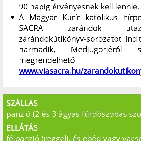
90 napig érvényesnek kell lennie.
A Magyar Kurír katolikus hírp
SACRA zarándok utaz
zarándokútikönyv-sorozatot indí
harmadik, Medjugorjéról 
megrendelh
www.viasacra.hu/zarandokutikon
SZÁLLÁS
panzió (2 és 3 ágyas fürdőszobás sz
ELLÁTÁS
félpanzió (reggeli, és ebéd vagy vacs