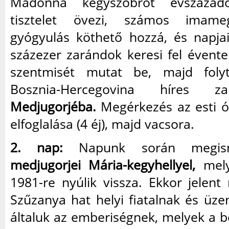
Madonna kegyszobrot évszáza
tisztelet övezi, számos imame
gyógyulás köthető hozzá, és napja
százezer zarándok keresi fel évente
szentmisét mutat be, majd folyt
Bosznia-Hercegovina híres zar
Medjugorjéba.
Megérkezés az esti ór
elfoglalása (4 éj), majd vacsora.
2. nap:
Napunk során megis
medjugorjei Mária-kegyhellyel,
mely
1981-re nyúlik vissza. Ekkor jelen
Szűzanya hat helyi fiatalnak és üze
általuk az emberiségnek, melyek a bék