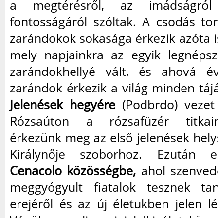
a megtérésről, az imádságró
fontosságáról szóltak. A csodás tö
zarándokok sokasága érkezik azóta is
mely napjainkra az egyik legnéps
zarándokhellyé vált, és ahová év
zarándok érkezik a világ minden tájá
Jelenések hegyére
(Podbrdo) vezet
Rózsaúton a rózsafüzér titkai
érkezünk meg az első jelenések hely
Királynője szoborhoz. Ezután e
Cenacolo közösségbe,
ahol szenved
meggyógyult fiatalok tesznek ta
erejéről és az új életükben jelen lé