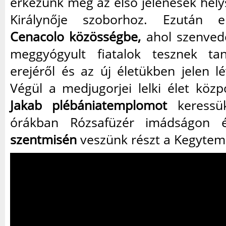
érkezünk meg az első jelenések hely
Királynője szoborhoz. Ezután e
Cenacolo közösségbe,
ahol szenved
meggyógyult fiatalok tesznek ta
erejéről és az új életükben jelen lé
Végül a medjugorjei lelki élet közp
Jakab plébániatemplomot
keressük
órákban Rózsafüzér imádságon
szentmisén
veszünk részt a Kegytem