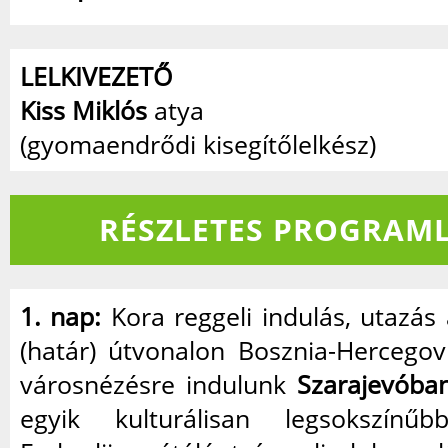
LELKIVEZETŐ
Kiss Miklós
atya
(gyomaendrődi kisegítőlelkész)
RÉSZLETES PROGRAML
1. nap:
Kora reggeli indulás, utazás
(határ) útvonalon Bosznia-Hercegov
városnézésre indulunk
Szarajevóban
egyik kulturálisan legsokszín