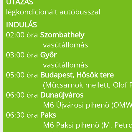
UTAZÁS
légkondicionált autóbusszal
INDULÁS
02:00 óra
Szombathely
vasútállomás
03:00 óra
Győr
vasútállomás
05:00 óra
Budapest, Hősök tere
(Műcsarnok mellett, Olof Pa
06:00 óra
Dunaújváros
M6 Újvárosi pihenő (OMW 
06:30 óra
Paks
M6 Paksi pihenő (M. Petrol 