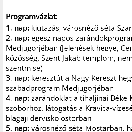
Programvázlat:
1. nap:
kiutazás, városnéző séta Sza
2. nap:
egész napos zarándokprogr
Medjugorjéban (Jelenések hegye, Ce
közösség, Szent Jakab templom, nem
szentmise)
3. nap:
keresztút a Nagy Kereszt heg
szabadprogram Medjugorjéban
4. nap:
zarándoklat a tihaljinai Béke 
szoborhoz, látogatás a Kravica-vízes
blagaji derviskolostorban
5. nap:
városnéző séta Mostarban, h