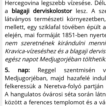
Hercegovina legszebb vízesése. Délu
a
blagaji derviskolostor
lesz. A sze
látványos természeti környezetben
mellett, egy sziklafal tövében épült 
elején, mai formáját 1851-ben nyert
nem szeretnének kirándulni menni 
Kravica-vízeséshez és a blagaji dervi
egész napot Medjugorjéban tölthetik.
5. nap:
Reggel szentmisén ve
Medjugorjéban, majd hazafelé indu
felkeressük a Neretva-folyó partján
A hangulatos óvárosi séta során látn
között a ferences templomot és a vár