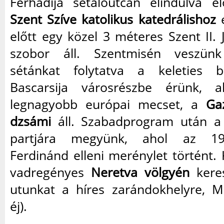
Ferhadija sétálóutcán elindulva 
Szent Szíve katolikus katedrálishoz
é
előtt egy közel 3 méteres Szent II.
szobor áll. Szentmisén veszün
sétánkat folytatva a keleties ba
Bascarsija városrészbe érünk, 
legnagyobb európai mecset, a
Ga
dzsámi
áll. Szabadprogram után a 
partjára megyünk, ahol az 19
Ferdinánd elleni merénylet történt.
vadregényes
Neretva völgyén
keres
utunkat a híres zarándokhelyre, M
éj).