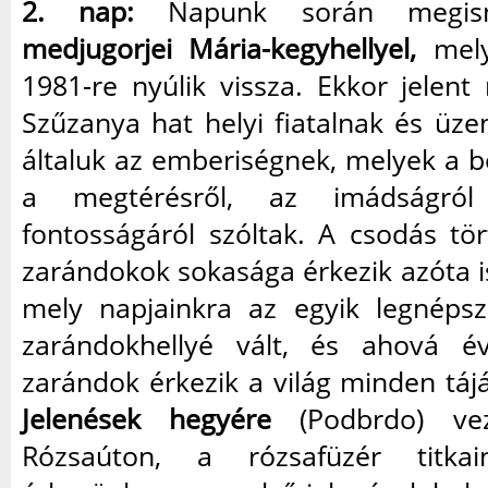
2. nap:
Napunk során megis
medjugorjei Mária-kegyhellyel,
mely
1981-re nyúlik vissza. Ekkor jelen
Szűzanya hat helyi fiatalnak és üze
általuk az emberiségnek, melyek a bék
a megtérésről, az imádságró
fontosságáról szóltak. A csodás tö
zarándokok sokasága érkezik azóta is
mely napjainkra az egyik legnéps
zarándokhellyé vált, és ahová év
zarándok érkezik a világ minden tájá
Jelenések hegyére
(Podbrdo) ve
Rózsaúton, a rózsafüzér titka