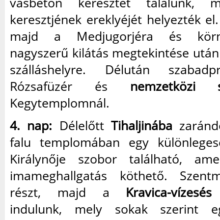
vasbeton keresztet találunk, 
keresztjének ereklyéjét helyezték e
majd a Medjugorjéra és körn
nagyszerű kilátás megtekintése után
szálláshelyre. Délután szabad
Rózsafüzér és
nemzetközi s
Kegytemplomnál.
4. nap:
Délelőtt
Tihaljinába
zarándo
falu templomában egy különlege
Királynője szobor található, am
imameghallgatás köthető. Szent
részt, majd a
Kravica-vízesés
f
indulunk, mely sokak szerint e