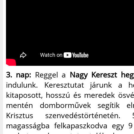
3. nap:
Reggel a
Nagy Kereszt heg
indulunk. Keresztutat járunk a h
kitaposott, hosszú és meredek ösv
mentén domborművek segítik el
Krisztus szenvedéstörténetén.
magasságba felkapaszkodva egy 