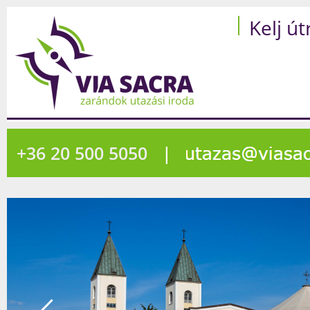
Kelj út
+36 20 500 5050
|
2280