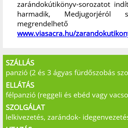
zarándokútikönyv-sorozatot indí
harmadik, Medjugorjéról 
megrendelh
www.viasacra.hu/zarandokutikon
SZÁLLÁS
panzió (2 és 3 ágyas fürdőszobás sz
ELLÁTÁS
félpanzió (reggeli és ebéd vagy vacso
SZOLGÁLAT
lelkivezetés, zarándok- idegenvezeté