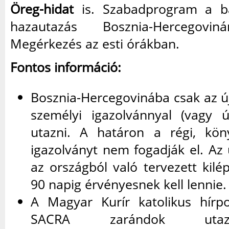
Öreg-hidat
is. Szabadprogram a b
hazautazás Bosznia-Hercegovin
Megérkezés az esti órákban.
Fontos információ:
Bosznia-Hercegovinába csak az új
személyi igazolvánnyal (vagy út
utazni. A határon a régi, kö
igazolványt nem fogadják el. Az
az országból való tervezett kilé
90 napig érvényesnek kell lennie.
A Magyar Kurír katolikus hírp
SACRA zarándok utaz