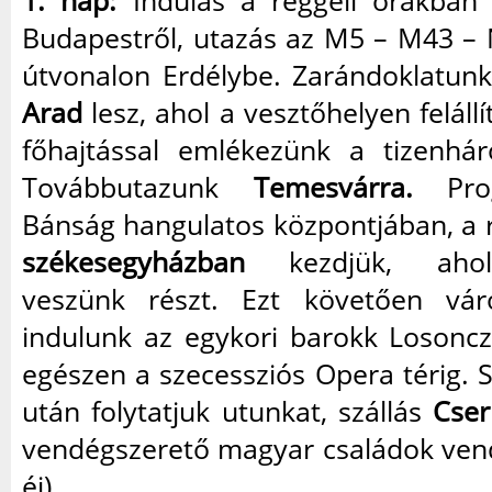
1. nap:
Indulás a reggeli órákban
Budapestről, utazás az M5 – M43 – 
útvonalon Erdélybe. Zarándoklatunk
Arad
lesz, ahol a vesztőhelyen felállí
főhajtással emlékezünk a tizenhá
Továbbutazunk
Temesvárra.
Prog
Bánság hangulatos központjában, a 
székesegyházban
kezdjük, ahol
veszünk részt. Ezt követően vár
indulunk az egykori barokk Losoncz
egészen a szecessziós Opera térig.
után folytatjuk utunkat, szállás
Cser
vendégszerető magyar családok ven
éj).