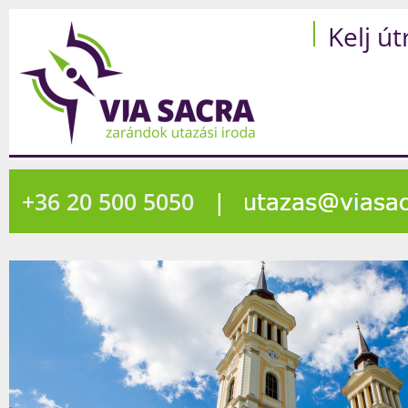
Kelj út
+36 20 500 5050
|