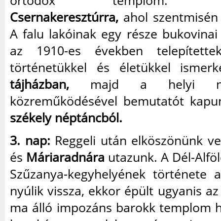
ortodox templom. Viss
Csernakeresztúrra,
ahol szentmisén 
A falu lakóinak egy része bukovinai 
az 1910-es években telepített
történetükkel és életükkel isme
tájházban,
majd a helyi népt
közreműködésével bemutatót kap
székely néptáncból.
3. nap:
Reggeli után elköszönünk ven
és
Máriaradnára
utazunk. A Dél-Alfö
Szűzanya-kegyhelyének története 
nyúlik vissza, ekkor épült ugyanis az
ma álló impozáns barokk templom h