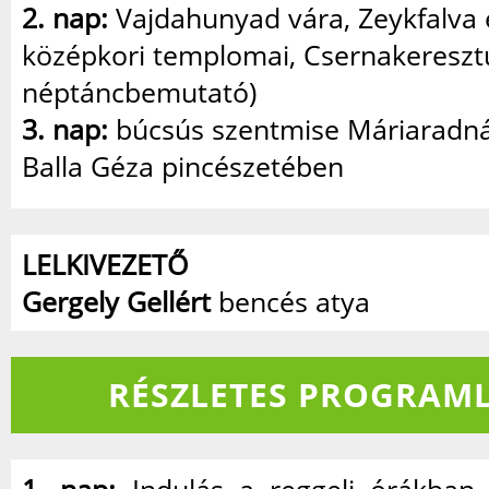
2. nap:
Vajdahunyad vára, Zeykfalva
középkori templomai, Csernakeresztú
néptáncbemutató)
3. nap:
búcsús szentmise Máriaradná
Balla Géza pincészetében
LELKIVEZETŐ
Gergely Gellért
bencés atya
RÉSZLETES PROGRAML