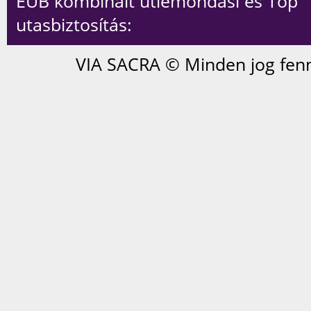
EUB kombinált útlemondási és Top
utasbiztosítás:
VIA SACRA © Minden jog fenn