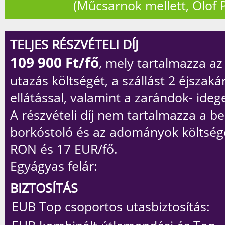
(Műcsarnok mellett, Olof Pa
TELJES RÉSZVÉTELI DÍJ
109 900
Ft/fő
, mely tartalmazza a
utazás költségét, a szállást 2 éjszaká
ellátással, valamint a zarándok- ideg
A részvételi díj
nem
tartalmazza a be
borkóstoló és az adományok költség
RON és 17 EUR/fő.
Egyágyas felár:
BIZTOSÍTÁS
EUB Top csoportos utasbiztosítás: