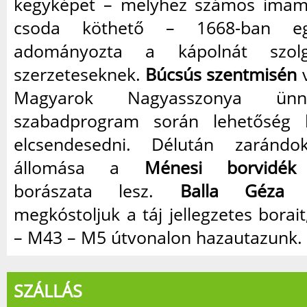
kegyképet – melyhez számos imame
csoda köthető – 1668-ban eg
adományozta a kápolnát szolg
szerzeteseknek.
Búcsús szentmisén
v
Magyarok Nagyasszonya ün
szabadprogram során lehetőség l
elcsendesedni. Délután zarándo
állomása a
Ménesi borvidék
l
borászata lesz.
Balla Géza p
megkóstoljuk a táj jellegzetes borai
– M43 – M5 útvonalon hazautazunk.
SZÁLLÁS