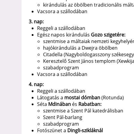
kirándulás az öbölben tradicionális mált
Vacsora a szállodában
3. nap:
Reggeli a szállodában
Egész napos kirándulás
Gozo szigetére:
szentmise a máltaiak nemzeti kegyhelyén
hajókirándulás a Dwejra öbölben
Citadella (Nagyboldogasszony székeseg
Keresztelő Szent János templom (Xewkija
szabadprogram
Vacsora a szállodában
4. nap:
Reggeli a szállodában
Látogatás a
mostai dómban
(Rotunda)
Séta
Mdinában
és
Rabatban:
szentmise a Szent Pál katedrálisban
Szent Pál-barlang
szabadprogram
Fotószünet a
Dingli-szikláknál