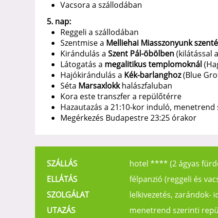
Vacsora a szállodában
5. nap:
Reggeli a szállodában
Szentmise a
Melliehai Miasszonyunk szent
Kirándulás a
Szent Pál-öbölben
(kilátással 
Látogatás a
megalitikus templomoknál
(Ha
Hajókirándulás a
Kék-barlanghoz
(Blue Gro
Séta
Marsaxlokk
halászfaluban
Kora este transzfer a repülőtérre
Hazautazás a 21:10-kor induló, menetrend s
Megérkezés Budapestre 23:25 órakor
SZÁLLÁS
hotel **** (2 ágyas für
ELLÁTÁS
félpanzió (reggeli és vac
SZOLGÁLAT
lelkivezetés, zarándok- 
UTAZÁS
menetrend szerinti repül