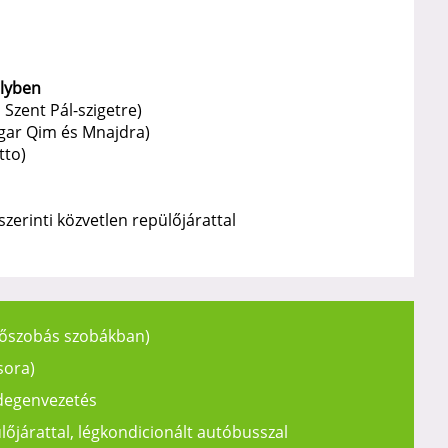
élyben
a Szent Pál-szigetre)
gar Qim és Mnajdra)
tto)
zerinti közvetlen repülőjárattal
dőszobás szobákban)
sora)
idegenvezetés
őjárattal, légkondicionált autóbusszal