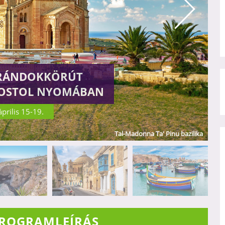
ARÁNDOKKÖRÚT
APOSTOL NYOMÁBAN
prilis 15-19.
Kék-barlang
PROGRAMLEÍRÁS