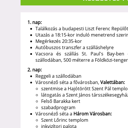
1. nap:
Találkozás a budapesti Liszt Ferenc Repülő
Utazás a 18:15-kor induló menetrend szerin
Megérkezés 20:35-kor
Autóbuszos transzfer a szálláshelyre
Vacsora és szállás St. Paul's Bay-ben (
szállodában, 500 méterre a Földközi-tengert
2. nap:
Reggeli a szállodában
Városnéző séta a fővárosban,
Valettában:
szentmise a Hajótörött Szent Pál temp
látogatás a Szent János társszékesegyh
Felső Barakka kert
szabadprogram
Városnéző séta a
Három Városban:
Szent Lőrinc templom
inkvizítori palota