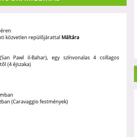
téren
ti közvetlen repülőjárattal
Máltára
San Pawl il-Bahar), egy színvonalas 4 csillagos
ől (4 éjszaka)
lomban
ázban (Caravaggio festmények)