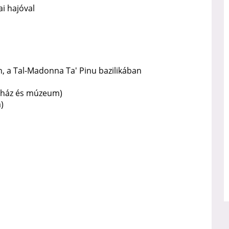
ai hajóval
, a Tal-Madonna Ta' Pinu bazilikában
yház és múzeum)
)