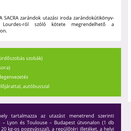
VIA SACRA zarándok utazási iroda zarándokútikönyv-
, Lourdes-ról szóló kötete megrendelhető a
on.
 fürdőszobás szobák)
sora)
idegenvezetés
lőjárattal, autóbusszal
ely tartalmazza az utazást menetrend szerinti
st – Lyon és Toulouse – Budapest útvonalon (1 db
20 kg-os poggyásszal), a repülőtéri illetéket, a helyi