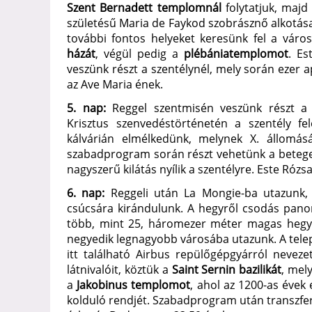
Szent Bernadett templomnál
folytatjuk, majd
születésű Maria de Faykod szobrásznő alkotás
további fontos helyeket keresünk fel a váro
házát
, végül pedig a
plébániatemplomot
. Es
veszünk részt a szentélynél, mely során ezer a
az Ave Maria ének.
5. nap:
Reggel szentmisén veszünk részt 
Krisztus szenvedéstörténetén a szentély f
kálvárián elmélkedünk, melynek X. állomását
szabadprogram során részt vehetünk a beteg
nagyszerű kilátás nyílik a szentélyre. Este Róz
6. nap:
Reggeli után La Mongie-ba utazunk,
csúcsára kirándulunk. A hegyről csodás panor
több, mint 25, háromezer méter magas hegye
negyedik legnagyobb városába utazunk. A telep
itt található Airbus repülőgépgyárról nevez
látnivalóit, köztük a
Saint Sernin bazilikát
, mel
a
Jakobinus templomot
, ahol az 1200-as évek
kolduló rendjét. Szabadprogram után transzfer 