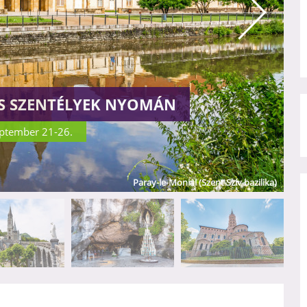
ÉS SZENTÉLYEK NYOMÁN
eptember 21-26.
Paray-le-Monial (Szent Szív bazilika)