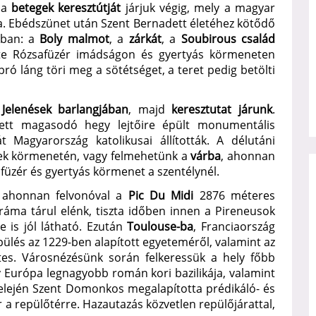
 a
betegek keresztútját
járjuk végig, mely a magyar
a. Ebédszünet után Szent Bernadett életéhez kötődő
sban: a
Boly malmot
, a
zárkát
, a
Soubirous család
te Rózsafüzér imádságon és gyertyás körmeneten
pró láng töri meg a sötétséget, a teret pedig betölti
a
Jelenések barlangjában
, majd
keresztutat járunk
.
elett magasodó hegy lejtőire épült monumentális
 Magyarország katolikusai állították. A délutáni
ek körmenetén, vagy felmehetünk a
várba
, ahonnan
safüzér és gyertyás körmenet a szentélynél.
 ahonnan felvonóval a
Pic Du Midi
2876 méteres
áma tárul elénk, tiszta időben innen a Pireneusok
 is jól látható. Ezután
Toulouse-ba
, Franciaország
ülés az 1229-ben alapított egyeteméről, valamint az
etes. Városnézésünk során felkeressük a hely főbb
y Európa legnagyobb román kori bazilikája, valamint
 elején Szent Domonkos megalapította prédikáló- és
a repülőtérre. Hazautazás közvetlen repülőjárattal,