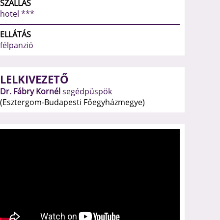
SZÁLLÁS
hotel ***
ELLÁTÁS
félpanzió
LELKIVEZETŐ
Dr. Fábry Kornél
segédpüspök
(Esztergom-Budapesti Főegyházmegye)