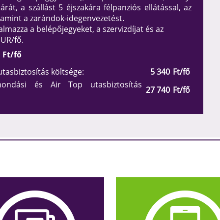
át, a szállást 5 éjszakára félpanziós ellátással, az
lamint a zarándok-idegenvezetést.
almazza a belépőjegyeket, a szervizdíjat és az
UR/fő.
Ft/fő
tasbiztosítás költsége:
5 340
Ft/fő
ondási és Air Top utasbiztosítás
27 740
Ft/fő