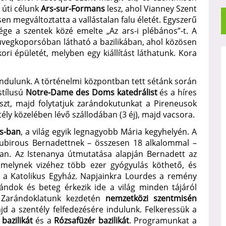
i úti célunk
Ars-sur-Formans
lesz, ahol Vianney Szent
sen megváltoztatta a vallástalan falu életét. Egyszerű
sége a szentek közé emelte „Az ars-i plébános”-t. A
vegkoporsóban látható a bazilikában, ahol közösen
ri épületét, melyben egy kiállítást láthatunk. Kora
ndulunk. A történelmi központban tett sétánk során
stílusú
Notre-Dame des Doms katedrálist
és a híres
szt, majd folytatjuk zarándokutunkat a Pireneusok
tély közelében lévő szállodában (3 éj), majd vacsora.
s-ban
, a világ egyik legnagyobb Mária kegyhelyén. A
Soubirous Bernadettnek – összesen 18 alkalommal –
an. Az Istenanya útmutatása alapján Bernadett az
, melynek vizéhez több ezer gyógyulás köthető, és
k a Katolikus Egyház. Napjainkra Lourdes a remény
rándok és beteg érkezik ide a világ minden tájáról
. Zarándoklatunk kezdetén
nemzetközi szentmisén
jd a szentély felfedezésére indulunk. Felkeressük a
bazilikát
és a
Rózsafüzér bazilikát
. Programunkat a