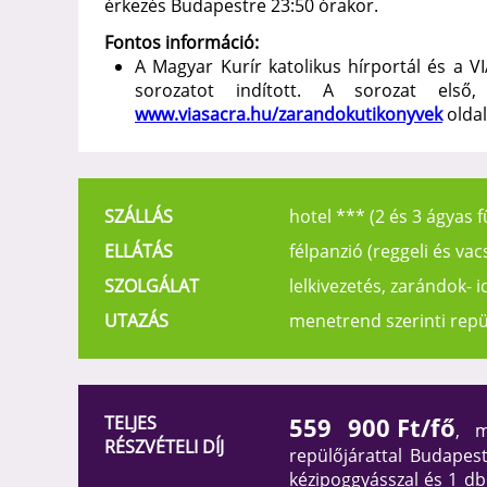
érkezés Budapestre 23:50 órakor.
Fontos információ:
A Magyar Kurír katolikus hírportál és a 
sorozatot indított. A sorozat első
www.viasacra.hu/zarandokutikonyvek
oldal
SZÁLLÁS
hotel *** (2 és 3 ágyas
ELLÁTÁS
félpanzió (reggeli és vac
SZOLGÁLAT
lelkivezetés, zarándok- 
UTAZÁS
menetrend szerinti repü
TELJES
559 900
Ft/fő
, m
RÉSZVÉTELI DÍJ
repülőjárattal Budape
kézipoggyásszal és 1 db 