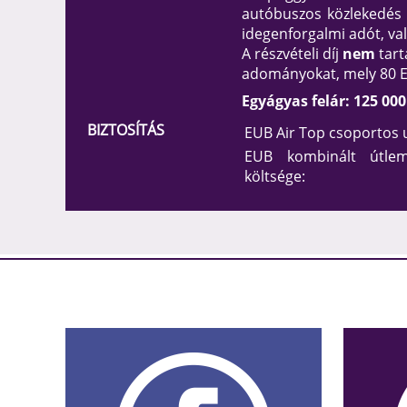
autóbuszos közlekedés ár
idegenforgalmi adót, va
A részvételi díj
nem
tart
adományokat, mely 80 E
Egyágyas felár: 125 000
BIZTOSÍTÁS
EUB Air Top csoportos u
EUB kombinált útlem
költsége: