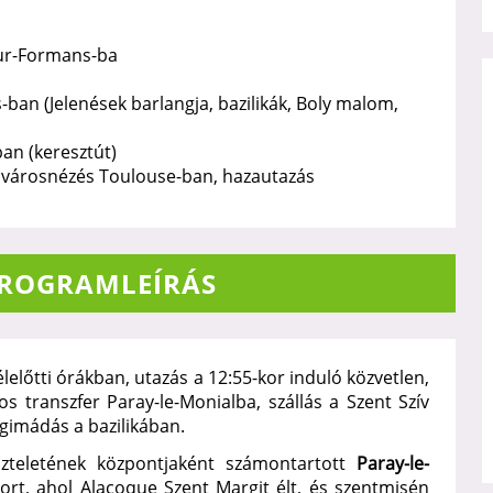
sur-Formans-ba
n (Jelenések barlangja, bazilikák, Boly malom,
n (keresztút)
, városnézés Toulouse-ban, hazautazás
PROGRAMLEÍRÁS
előtti órákban, utazás a 12:55-kor induló közvetlen,
s transzfer Paray-le-Monialba, szállás a Szent Szív
égimádás a bazilikában.
szteletének központjaként számontartott
Paray-le-
tort, ahol Alacoque Szent Margit élt, és szentmisén