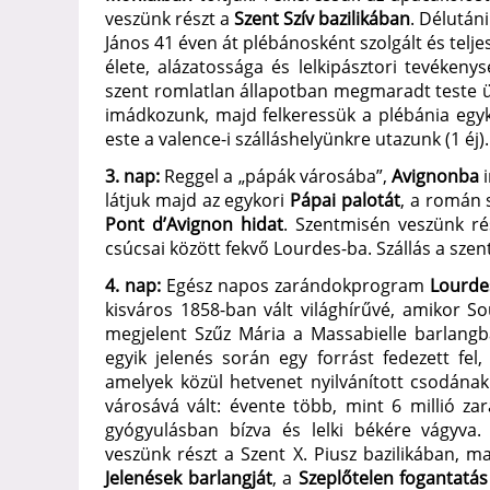
veszünk részt a
Szent Szív bazilikában
. Délután
János 41 éven át plébánosként szolgált és telje
élete, alázatossága és lelkipásztori tevékeny
szent romlatlan állapotban megmaradt teste ü
imádkozunk, majd felkeressük a plébánia egyko
este a valence-i szálláshelyünkre utazunk (1 éj).
3. nap:
Reggel a „pápák városába”,
Avignonba
i
látjuk majd az egykori
Pápai palotát
, a román 
Pont d’Avignon hidat
. Szentmisén veszünk ré
csúcsai között fekvő Lourdes-ba. Szállás a szen
4. nap:
Egész napos zarándokprogram
Lourde
kisváros 1858-ban vált világhírűvé, amikor 
megjelent Szűz Mária a Massabielle barlangb
egyik jelenés során egy forrást fedezett fel
amelyek közül hetvenet nyilvánított csodána
városává vált: évente több, mint 6 millió za
gyógyulásban bízva és lelki békére vágyva
veszünk részt a Szent X. Piusz bazilikában, ma
Jelenések barlangját
, a
Szeplőtelen fogantatás 