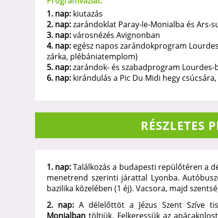
Programvázlat:
1. nap:
kiutazás
2. nap:
zarándoklat Paray-le-Monialba és Ars-
3. nap:
városnézés Avignonban
4. nap:
egész napos zarándokprogram Lourdes-ba
zárka, plébániatemplom)
5. nap:
zarándok- és szabadprogram Lourdes-ba
6. nap:
kirándulás a Pic Du Midi hegy csúcsára
RÉSZLETES 
1. nap:
Találkozás a budapesti repülőtéren a dél
menetrend szerinti járattal Lyonba. Autóbuszo
bazilika közelében (1 éj). Vacsora, majd szents
2. nap:
A délelőttöt a Jézus Szent Szíve ti
Monialban
töltjük. Felkeressük az apácakolos