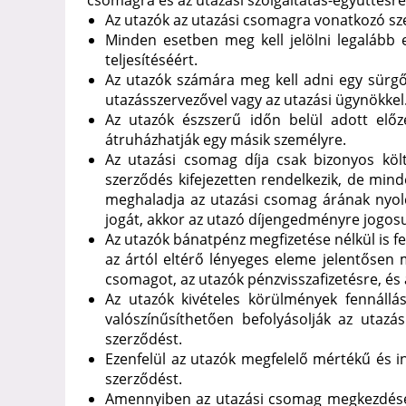
csomagra és az utazási szolgáltatás-együttesre 
Az utazók az utazási csomagra vonatkozó sz
Minden esetben meg kell jelölni legalább e
teljesítéséért.
Az utazók számára meg kell adni egy sürgő
utazásszervezővel vagy az utazási ügynökkel
Az utazók észszerű időn belül adott előz
átruházhatják egy másik személyre.
Az utazási csomag díja csak bizonyos kö
szerződés kifejezetten rendelkezik, de mi
meghaladja az utazási csomag árának nyolc
jogát, akkor az utazó díjengedményre jogos
Az utazók bánatpénz megfizetése nélkül is fe
az ártól eltérő lényeges eleme jelentősen 
csomagot, az utazók pénzvisszafizetésre, és 
Az utazók kivételes körülmények fennállá
valószínűsíthetően befolyásolják az utaz
szerződést.
Ezenfelül az utazók megfelelő mértékű és 
szerződést.
Amennyiben az utazási csomag megkezdése u