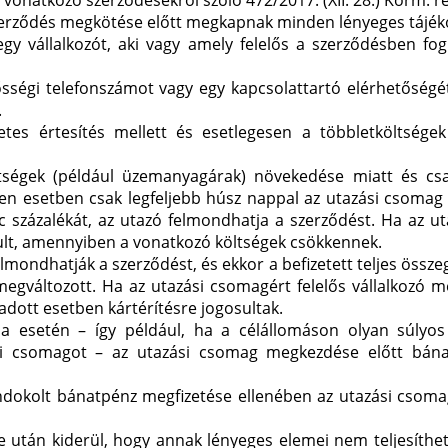
vonatkozó szerződésekről szóló 472/2017. (XII. 28.) Korm. r
erződés megkötése előtt megkapnak minden lényeges tájéko
gy vállalkozót, aki vagy amely felelős a szerződésben fog
sségi telefonszámot vagy egy kapcsolattartó elérhetőségé
.
etes értesítés mellett és esetlegesen a többletköltsége
ltségek (például üzemanyagárak) növekedése miatt és c
nden esetben csak legfeljebb húsz nappal az utazási csoma
 százalékát, az utazó felmondhatja a szerződést. Ha az u
ult, amennyiben a vonatkozó költségek csökkennek.
lmondhatják a szerződést, és ekkor a befizetett teljes össze
megváltozott. Ha az utazási csomagért felelős vállalkozó m
adott esetben kártérítésre jogosultak.
sa esetén – így például, ha a célállomáson olyan súlyos
ási csomagot – az utazási csomag megkezdése előtt bána
indokolt bánatpénz megfizetése ellenében az utazási csom
tán kiderül, hogy annak lényeges elemei nem teljesíthető