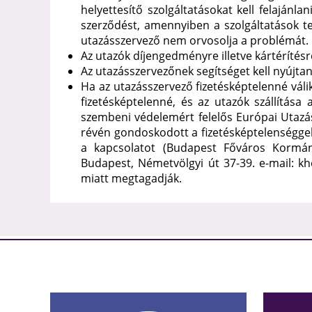
helyettesítő szolgáltatásokat kell felajánl
szerződést, amennyiben a szolgáltatások te
utazásszervező nem orvosolja a problémát.
Az utazók díjengedményre illetve kártérítésr
Az utazásszervezőnek segítséget kell nyújtan
Ha az utazásszervező fizetésképtelenné váli
fizetésképtelenné, és az utazók szállítása
szembeni védelemért felelős Európai Utazási
révén gondoskodott a fizetésképtelenséggel 
a kapcsolatot (Budapest Főváros Kormányh
Budapest, Németvölgyi út 37-39. e-mail: kh
miatt megtagadják.