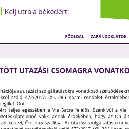
Kelj útra a békédért!
FŐOLDAL
ZARÁNDOKLATOK
ÖTÖTT UTAZÁSI CSOMAGRA VONATK
inációja az utazási szolgáltatásokra vonatkozó szerződésekr
kről szóló 472/2017. (XII. 28.) Korm. rendelet értelmébe
gilleti Önt.
ért teljes egészében a Via Sacra felelős. Ezenkívül a Via
zetésképtelenné válik, annak érdekében, hogy az Ön által
ét képezi, Önt hazaszállítsa. Az utazási szolgáltatásokra 