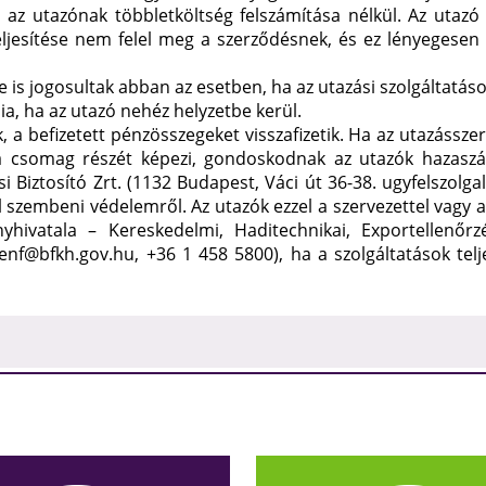
ani az utazónak többletköltség felszámítása nélkül. Az uta
ljesítése nem felel meg a szerződésnek, és ez lényegesen 
e is jogosultak abban az esetben, ha az utazási szolgáltatá
ia, ha az utazó nehéz helyzetbe kerül.
k, a befizetett pénzösszegeket visszafizetik. Ha az utazáss
 a csomag részét képezi, gondoskodnak az utazók hazaszáll
 Biztosító Zrt. (1132 Budapest, Váci út 36-38. ugyfelszolg
szembeni védelemről. Az utazók ezzel a szervezettel vagy ad
ivatala – Kereskedelmi, Haditechnikai, Exportellenőrzé
enf@bfkh.gov.hu, +36 1 458 5800), ha a szolgáltatások telj