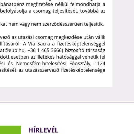
zó bánatpénz megfizetése nélkül felmondhatja a
befolyásolja a csomag teljesítését, továbbá az
sokat nem vagy nem szerződésszerűen teljesítik.
zervező az utazási csomag megkezdése után válik
ításáról. A Via Sacra a fizetésképtelenséggel
alat@eub.hu, +36 1 465 3666) biztosító társaság
ott esetben az illetékes hatósággal vehetik fel
si és Nemesfém-hitelesítési Főosztály, 1124
esítését az utazásszervező fizetésképtelensége
HÍRLEVÉL