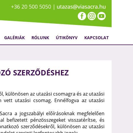
+36 20 500 5050 |
GALÉRIÁK
RÓLUNK
ÚTIKÖNYV
KAPCSOLAT
OZÓ SZERZŐDÉSHEZ
ől, különösen az utazási csomagra és az utazási
n vett utazási csomag. Ennélfogva az utazási
 Sacra a jogszabályi előírásoknak megfelelően
 befizetett pénzösszegeket visszatérítse, és
vonatkozó szerződésekről, különösen az utazási