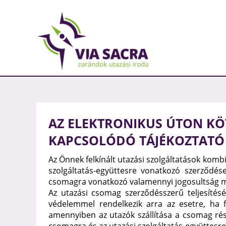
AZ ELEKTRONIKUS ÚTON K
KAPCSOLÓDÓ TÁJÉKOZTATÓ
Az Önnek felkínált utazási szolgáltatások komb
szolgáltatás-együttesre vonatkozó szerződése
csomagra vonatkozó valamennyi jogosultság me
Az utazási csomag szerződésszerű teljesítésé
védelemmel rendelkezik arra az esetre, ha fi
amennyiben az utazók szállítása a csomag rész