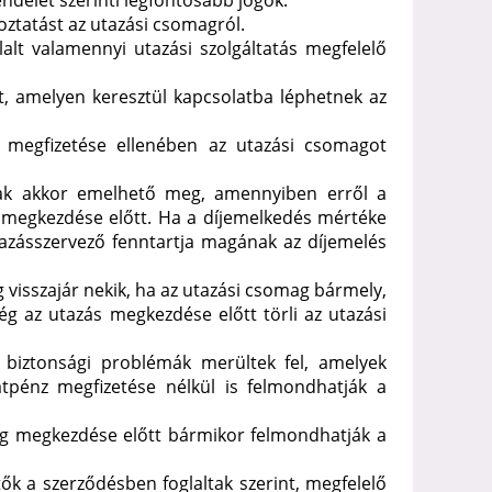
endelet szerinti legfontosabb jogok:
ztatást az utazási csomagról.
lalt valamennyi utazási szolgáltatás megfelelő
t, amelyen keresztül kapcsolatba léphetnek az
k megfizetése ellenében az utazási csomagot
sak akkor emelhető meg, amennyiben erről a
g megkezdése előtt. Ha a díjemelkedés mértéke
tazásszervező fenntartja magának az díjemelés
g visszajár nekik, ha az utazási csomag bármely,
ég az utazás megkezdése előtt törli az utazási
 biztonsági problémák merültek fel, amelyek
tpénz megfizetése nélkül is felmondhatják a
ag megkezdése előtt bármikor felmondhatják a
k a szerződésben foglaltak szerint, megfelelő